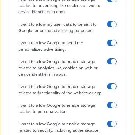
related to advertising like cookies on web or
device identifiers in apps.
I want to allow my user data to be sent to
Google for online advertising purposes.
I want to allow Google to send me
personalized advertising.
I want to allow Google to enable storage
related to analytics like cookies on web or
Biografie
Approfondimenti
device identifiers in apps.
Biografie di oggi
Mappa del sito
Biografie più visitate
Ricorrenze
I want to allow Google to enable storage
Indice dei nomi
Onomastico
related to functionality of the website or app.
Foto di personaggi famosi
Che giorno era?
Categorie
Che giorno sarà?
I want to allow Google to enable storage
Temi
Cultura
related to personalization.
Servizi
I want to allow Google to enable storage
Pubblica la tua biografia
related to security, including authentication