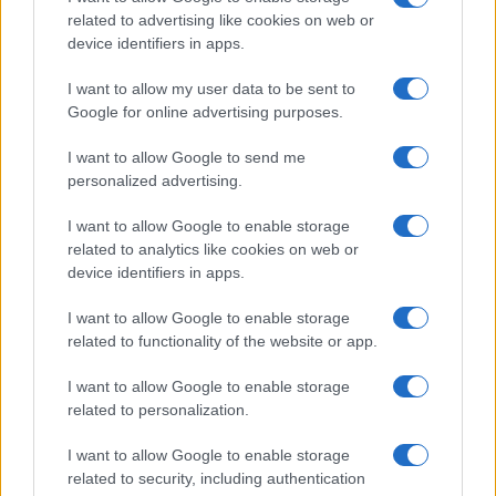
related to advertising like cookies on web or
device identifiers in apps.
I want to allow my user data to be sent to
Google for online advertising purposes.
I want to allow Google to send me
personalized advertising.
I want to allow Google to enable storage
related to analytics like cookies on web or
Biografie
Approfondimenti
device identifiers in apps.
Biografie di oggi
Mappa del sito
Biografie più visitate
Ricorrenze
I want to allow Google to enable storage
Indice dei nomi
Onomastico
related to functionality of the website or app.
Foto di personaggi famosi
Che giorno era?
Categorie
Che giorno sarà?
I want to allow Google to enable storage
Temi
Cultura
related to personalization.
Servizi
I want to allow Google to enable storage
Pubblica la tua biografia
related to security, including authentication