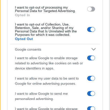
use your data for below specified purposes in below Google
I want to opt-out of processing my
Noi siamo ciò che pensiamo; così come
consent section.
Personal Data for Targeted Advertising.
Opted In
desideriamo di essere, diventiamo!
Dai nostri pensieri, desideri ed abitudini, noi
I want to opt-out of Collection, Use,
Retention, Sale, and/or Sharing of my
Personal Data that Is Unrelated with the
eleviamo al massimo la dignità divina della
Purposes for which it was collected.
Opted Out
nostra natura oppure ci chiniamo per soffrire ed
imparare.
Google consents
I want to allow Google to enable storage
related to advertising like cookies on web or
Chi l'ha detto
device identifiers in apps.
I want to allow my user data to be sent to
Google for online advertising purposes.
I want to allow Google to send me
personalized advertising.
Accadde oggi
I want to allow Google to enable storage