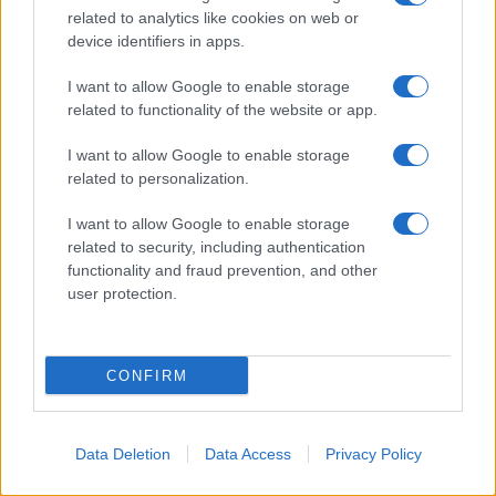
related to analytics like cookies on web or
device identifiers in apps.
Emma Thompson
Jane Austen
I want to allow Google to enable storage
related to functionality of the website or app.
I want to allow Google to enable storage
related to personalization.
I want to allow Google to enable storage
related to security, including authentication
functionality and fraud prevention, and other
Hugh Laurie
user protection.
CONFIRM
2024
Uscita del film Spaceman
Data Deletion
Data Access
Privacy Policy
2 ANNI FA
Esce al cinema il film
Spaceman
, di Johan Renck, con