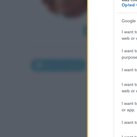
Opted 
e consegu
esigenze che 
Google 
Leggi di più
I want t
web or d
I want t
purpose
Morti il 26 ottobre
I want 
I want t
web or d
I want t
or app.
I want t
I want t