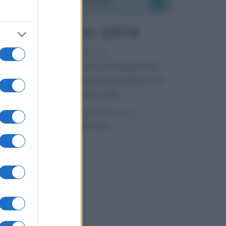
7 agosto 1974
52 ANNI FA
Camminando su una fune, Philippe Petit
compie la sua celebre traversata delle Twin
Towers a New York.
LEGGI LA BIOGRAFIA
Philippe Petit