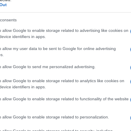
Out
entemente ai numerosi spostamenti dettati dalle
il...
consents
Commenta
Download PDF
o allow Google to enable storage related to advertising like cookies on
evice identifiers in apps.
o allow my user data to be sent to Google for online advertising
s.
Morti il 28 ottobre
to allow Google to send me personalized advertising.
o allow Google to enable storage related to analytics like cookies on
evice identifiers in apps.
o allow Google to enable storage related to functionality of the website
o allow Google to enable storage related to personalization.
o allow Google to enable storage related to security, including