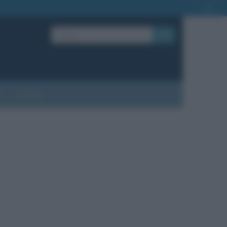
OK
?
Contatti