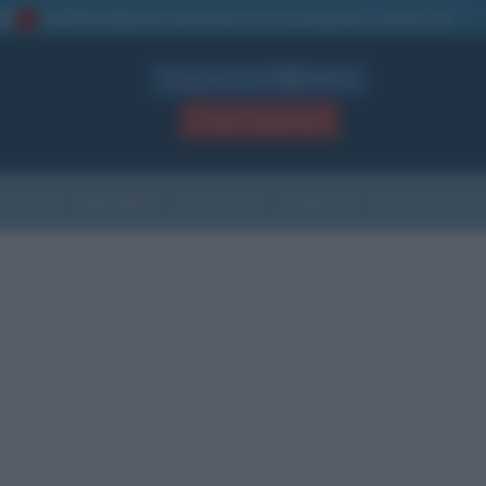
La TUA storia
: perché pubblicare la tua biografia su questo sito
1
Biografie in PDF
GRATIS
ACCEDI / REGISTRATI
Indice
Newsletter
Ricorrenze
Cultura
Che giorno sarà