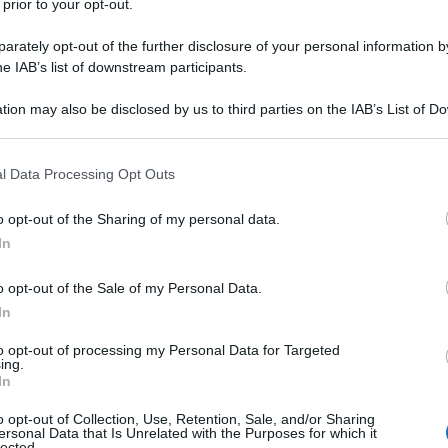
 prior to your opt-out.
ie del rock'n'roll, prima come leader del gruppo
rio dei Velvet Underground, e poi come artista solista. A
rately opt-out of the further disclosure of your personal information by
he IAB’s list of downstream participants.
lla...
tion may also be disclosed by us to third parties on the IAB’s List of 
Commenta
Download PDF
 that may further disclose it to other third parties.
 that this website/app uses one or more Google services and may gath
l Data Processing Opt Outs
including but not limited to your visit or usage behaviour. You may click 
 to Google and its third-party tags to use your data for below specifi
o opt-out of the Sharing of my personal data.
ogle consent section.
In
TOGNAZZI
o opt-out of the Sale of my Personal Data.
In
E REGISTA ITALIANO
to opt-out of processing my Personal Data for Targeted
ing.
o
1922
ω
27 ottobre
1990
In
sorriso
Ugo Tognazzi nasce a Cremona il 23 marzo
o opt-out of Collection, Use, Retention, Sale, and/or Sharing
ersonal Data that Is Unrelated with the Purposes for which it
ofessione del padre era quella di ispettore assicurativo,
lected.