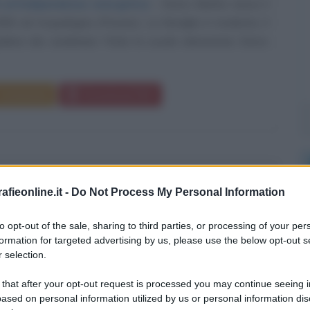
i un'indipendenza energetica
Enrico Mattei nasce il
906 ad Acqualagna (Pesaro). La famiglia è modesta, il
diere dei carabinieri. Finite le scuole elementari, Enrico
Commenta
Download PDF
U REED
fieonline.it -
Do Not Process My Personal Information
to opt-out of the sale, sharing to third parties, or processing of your per
formation for targeted advertising by us, please use the below opt-out s
ORE STATUNITENSE
 selection.
1942
ω
27 ottobre
2013
 that after your opt-out request is processed you may continue seeing i
ased on personal information utilized by us or personal information dis
mente originale
Lou Reed è stata una delle figure più