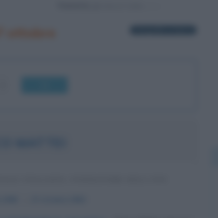
Powered by
7 ottobre
3 biografie in elenco
OK
CO MATTEI
IALE ITALIANO, FONDATORE DELL'ENI
e
1906
ω
27 ottobre
1962