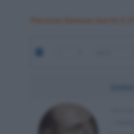
Persone famose morte il 2
ENRI
INDUSTR
α
29 april