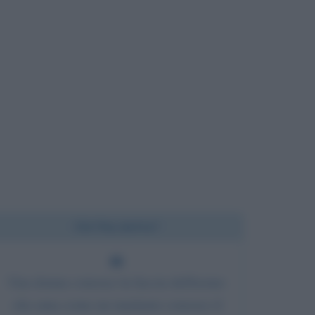
Chi l'ha detto?
Una donna conosce la faccia dell'uomo
che ama come un marinaio conosce il