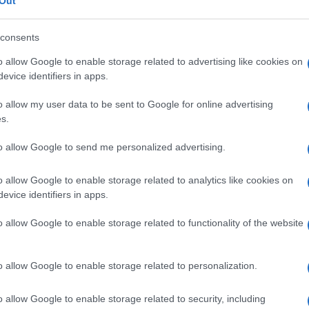
Out
consents
o allow Google to enable storage related to advertising like cookies on
evice identifiers in apps.
ZIO RUFFO
o allow my user data to be sent to Google for online advertising
s.
LE CATTOLICO E POLITICO ITALIANO
to allow Google to send me personalized advertising.
embre
1774
ω
13 dicembre
1827
o allow Google to enable storage related to analytics like cookies on
evice identifiers in apps.
o della Chiesa
Fabrizio Ruffo dei duchi di Baranello e
scendente dai principi Ruffo di Calabria e, per madre,
o allow Google to enable storage related to functionality of the website
tanto nobile famiglia Colonna, nasce a San Lucido, in quel
o allow Google to enable storage related to personalization.
Commenta
Download PDF
o allow Google to enable storage related to security, including