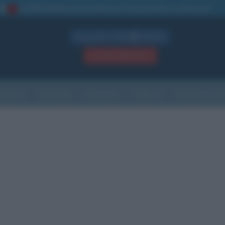
La TUA storia
: perché pubblicare la tua biografia su questo sito
1
Biografie in PDF
GRATIS
ACCEDI / REGISTRATI
Indice
Newsletter
Ricorrenze
Cultura
Che giorno sarà