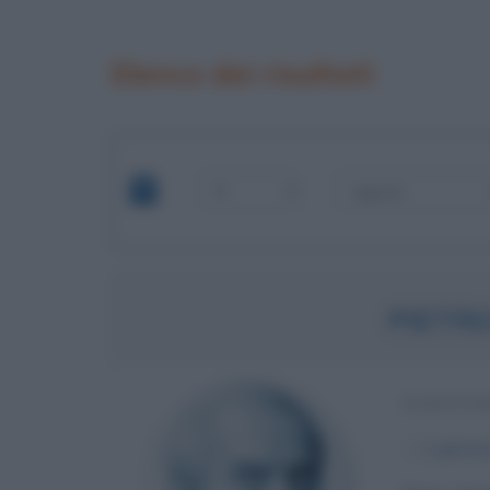
Elenco dei risultati
PIETR
SCRITTO
α
1 genna