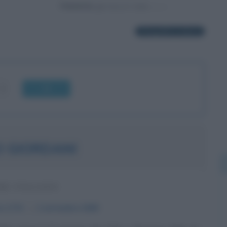
Powered by
3 biografie in elenco
OK
O GIORDANI
RE ITALIANO
io
1774
ω
2 settembre
1848