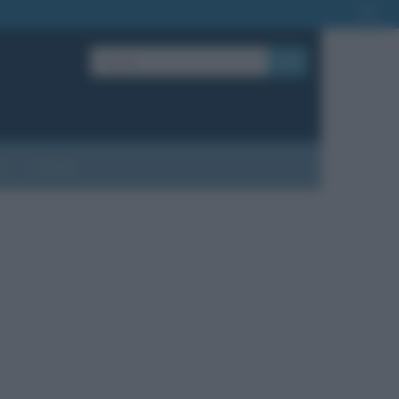
OK
?
Contatti