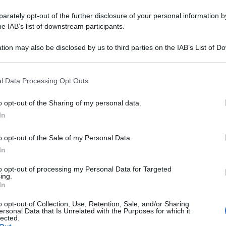
ta reale borbonica. Scopriamo di più su Luigi XV di
rately opt-out of the further disclosure of your personal information by
un sovrano intenzionato a promuovere riforme e ad
he IAB’s list of downstream participants.
 prestigio...
tion may also be disclosed by us to third parties on the IAB’s List of 
 that may further disclose it to other third parties.
Commenta
Download PDF
 that this website/app uses one or more Google services and may gath
l Data Processing Opt Outs
including but not limited to your visit or usage behaviour. You may click 
 to Google and its third-party tags to use your data for below specifi
o opt-out of the Sharing of my personal data.
ogle consent section.
In
o opt-out of the Sale of my Personal Data.
In
to opt-out of processing my Personal Data for Targeted
ing.
In
o opt-out of Collection, Use, Retention, Sale, and/or Sharing
ersonal Data that Is Unrelated with the Purposes for which it
lected.