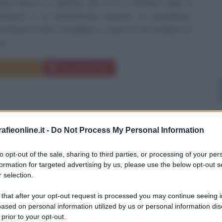
dani nasce il 1° gennaio del 1774 a Piacenza, figlio di
buceti e di Giambattista Giordani, un possidente.
n'infanzia molto travagliata a causa di vari problemi di
e...
Commenta
Download PDF
fieonline.it -
Do Not Process My Personal Information
V DI FRANCIA
to opt-out of the sale, sharing to third parties, or processing of your per
formation for targeted advertising by us, please use the below opt-out s
A FRANCESE
 selection.
aio
1710
ω
10 maggio
1774
 that after your opt-out request is processed you may continue seeing i
ased on personal information utilized by us or personal information dis
 Francia viene ricordato come uno dei migliori regnanti
 prior to your opt-out.