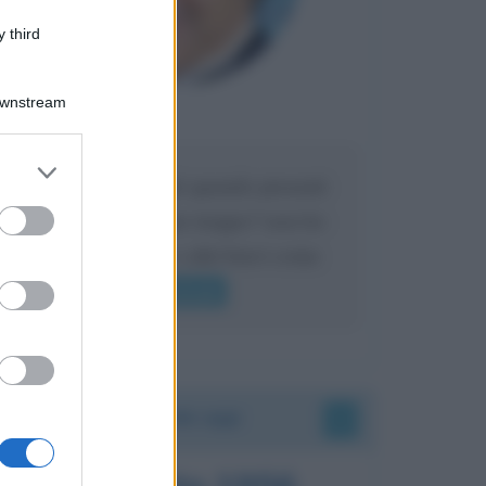
 third
Downstream
Maria
DA:
er and store
Caro Liorni perché quando presenti
to grant or
ed purposes
l'eredità urli sempre troppo? non ho
mai sentito Mike o altri bravi come
lui gridare
Leggi di più
Accadde oggi
8 agosto 1956