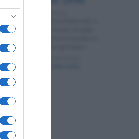
70 ANNI FA
Nella miniera di carbone di Marcinelle, in
Belgio, avviene un disastro nel quale
perdono la vita centinaia di lavoratori, la
maggior parte dei quali italiani.
LEGGI L'ARTICOLO
Il disastro di Marcinelle