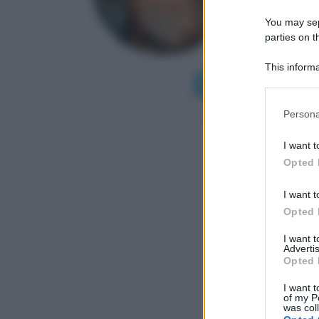
della casa
You may sepa
Francia, 
parties on t
aumentare il
This informa
Participants
Leggi di più
Please note
Persona
information 
deny consent
I want t
in below Go
Opted 
I want t
Opted 
I want 
Advertis
Opted 
I want t
of my P
was col