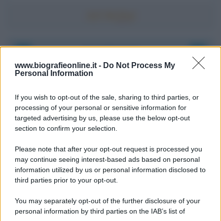
Accadde oggi
www.biografieonline.it -
Do Not Process My
Personal Information
8 agosto 1956
If you wish to opt-out of the sale, sharing to third parties, or
70 ANNI FA
processing of your personal or sensitive information for
Nella miniera di carbone di Marcinelle, in Belgio,
targeted advertising by us, please use the below opt-out
avviene un disastro nel quale perdono la vita
section to confirm your selection.
centinaia di lavoratori, la maggior parte dei quali
Please note that after your opt-out request is processed you
italiani.
may continue seeing interest-based ads based on personal
LEGGI L'ARTICOLO
information utilized by us or personal information disclosed to
Il disastro di Marcinelle
third parties prior to your opt-out.
You may separately opt-out of the further disclosure of your
personal information by third parties on the IAB’s list of