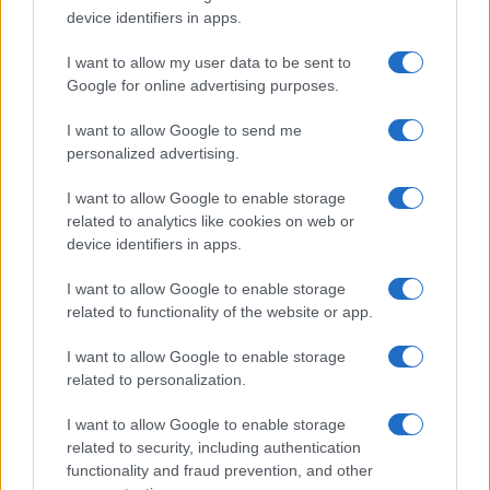
device identifiers in apps.
I want to allow my user data to be sent to
Google for online advertising purposes.
I want to allow Google to send me
personalized advertising.
I want to allow Google to enable storage
related to analytics like cookies on web or
Biografie
Approfondimenti
device identifiers in apps.
Biografie di oggi
Mappa del sito
Biografie più visitate
Ricorrenze
I want to allow Google to enable storage
Indice dei nomi
Onomastico
related to functionality of the website or app.
Foto di personaggi famosi
Che giorno era?
Categorie
Che giorno sarà?
I want to allow Google to enable storage
Temi
Cultura
related to personalization.
Servizi
I want to allow Google to enable storage
Pubblica la tua biografia
related to security, including authentication
functionality and fraud prevention, and other
Privacy Policy