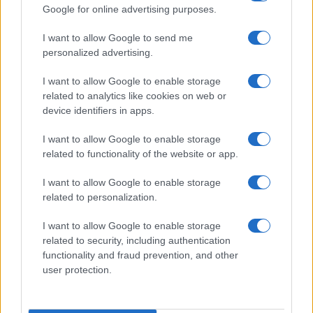
Google for online advertising purposes.
I want to allow Google to send me
personalized advertising.
I want to allow Google to enable storage
related to analytics like cookies on web or
Biografie
Approfondimenti
device identifiers in apps.
Biografie di oggi
Mappa del sito
Biografie più visitate
Ricorrenze
I want to allow Google to enable storage
Indice dei nomi
Onomastico
related to functionality of the website or app.
Foto di personaggi famosi
Che giorno era?
Categorie
Che giorno sarà?
I want to allow Google to enable storage
Temi
Cultura
related to personalization.
Servizi
I want to allow Google to enable storage
Pubblica la tua biografia
related to security, including authentication
functionality and fraud prevention, and other
Privacy Policy
user protection.
Cookie Policy
Preferenze Privacy
Contatti