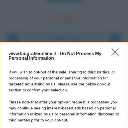
Accadde oggi
9 agosto 1945
www.biografieonline.it -
Do Not Process My
Personal Information
81 ANNI FA
If you wish to opt-out of the sale, sharing to third parties, or
Dopo l'attacco alla città giapponese di Hiroshima
processing of your personal or sensitive information for
avvenuto tre giorni prima, gli Stati Uniti sganciano
targeted advertising by us, please use the below opt-out
un'altra bomba atomica radendo al suolo la città di
section to confirm your selection.
Nagasaki.
Please note that after your opt-out request is processed you
LEGGI L'ARTICOLO
may continue seeing interest-based ads based on personal
Il bombardamento atomico di Hiroshima e
information utilized by us or personal information disclosed to
Nagasaki
third parties prior to your opt-out.