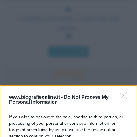
I computer sono inutili. Ti sanno dare solo
risposte.
Chi l'ha detto
Accadde oggi
www.biografieonline.it -
Do Not Process My
Personal Information
7 agosto 1974
If you wish to opt-out of the sale, sharing to third parties, or
processing of your personal or sensitive information for
52 ANNI FA
targeted advertising by us, please use the below opt-out
Camminando su una fune, Philippe Petit compie la
section to confirm your selection.