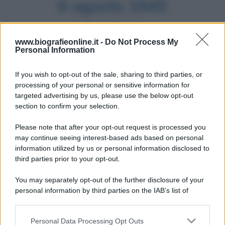
6 agosto 1945
81 ANNI FA
Durante la Seconda guerra mondiale avviene uno dei
www.biografieonline.it -
Do Not Process My
Personal Information
più tristi episodi che la storia ricordi: il
bombardamento atomico di Hiroshima.
If you wish to opt-out of the sale, sharing to third parties, or
LEGGI L'ARTICOLO
processing of your personal or sensitive information for
Il bombardamento atomico di Hiroshima e
targeted advertising by us, please use the below opt-out
Nagasaki
section to confirm your selection.
Please note that after your opt-out request is processed you
may continue seeing interest-based ads based on personal
information utilized by us or personal information disclosed to
third parties prior to your opt-out.
You may separately opt-out of the further disclosure of your
personal information by third parties on the IAB’s list of
downstream participants.
RICEVI GLI AGGIORNAMENTI
Personal Data Processing Opt Outs
This information may also be disclosed by us to third parties