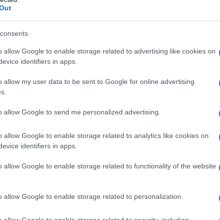
Out
EIN BERLINER" DI KENNEDY
edy pronuncia la celebre frase: "Ich bin ein Berliner".
consents
 L'ARTICOLO
o allow Google to enable storage related to advertising like cookies on
h bin ein Berliner" di Kennedy
evice identifiers in apps.
o allow my user data to be sent to Google for online advertising
s.
l'anno 1819
to allow Google to send me personalized advertising.
DELLA BICICLETTA
o allow Google to enable storage related to analytics like cookies on
ttata la bicicletta.
evice identifiers in apps.
 L'ARTICOLO
o allow Google to enable storage related to functionality of the website
della bicicletta
o allow Google to enable storage related to personalization.
l'anno 1996
o allow Google to enable storage related to security, including