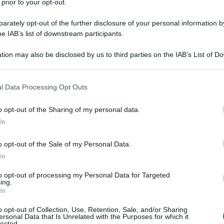
 prior to your opt-out.
UN GOVERNO AUTORITARIO IN INDIA
rately opt-out of the further disclosure of your personal information by
he IAB’s list of downstream participants.
 un governo autoritario in India.
LA BIOGRAFIA
tion may also be disclosed by us to third parties on the IAB’s List of 
dira Gandhi
 that may further disclose it to other third parties.
 that this website/app uses one or more Google services and may gath
l Data Processing Opt Outs
including but not limited to your visit or usage behaviour. You may click 
l'anno 1964
 to Google and its third-party tags to use your data for below specifi
o opt-out of the Sharing of my personal data.
ogle consent section.
In
A HARD DAY'S NIGHT" DEI BEATLES
o opt-out of the Sale of my Personal Data.
 l'album "A Hard Day's Night".
In
 L'ARTICOLO
to opt-out of processing my Personal Data for Targeted
a dei Beatles
ing.
In
o opt-out of Collection, Use, Retention, Sale, and/or Sharing
l'anno 1963
ersonal Data that Is Unrelated with the Purposes for which it
lected.