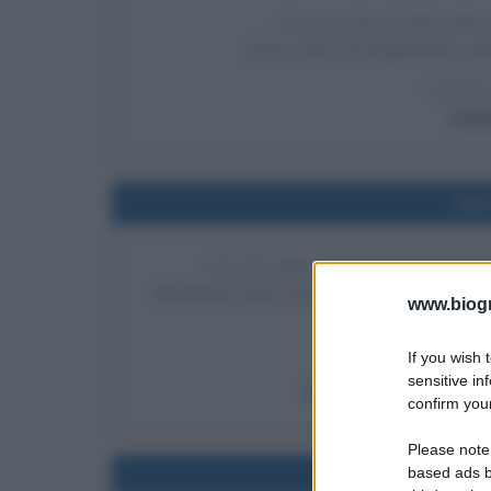
INAUGURAZIONE DEL
Dopo i lavori di ampliamento vi
LEGGI
Cana
Nel
USCITA DEL PRIMO LIBRO DI
Nel Regno Unito esce il primo libro della sag
www.biogra
Potter e l
If you wish 
LEGGI
sensitive in
Harry Potter e la pietra
confirm your
Please note
based ads b
Nel