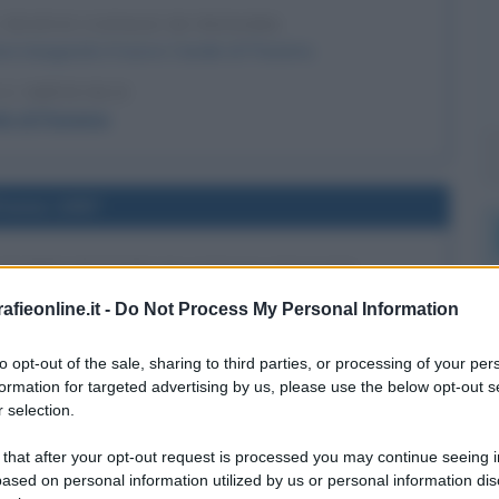
 NUOVO CANALE DI PANAMA
ene inaugurato il nuovo Canale di Panama.
 L'ARTICOLO
le di Panama
l'anno 1997
 HARRY POTTER IN LINGUA INGLESE
a di Harry Potter, scritto da Joanne K. Rowling: "Harry
fieonline.it -
Do Not Process My Personal Information
a pietra filosofale".
to opt-out of the sale, sharing to third parties, or processing of your per
 L'ARTICOLO
formation for targeted advertising by us, please use the below opt-out s
 filosofale (riassunto del libro)
 selection.
 that after your opt-out request is processed you may continue seeing i
ased on personal information utilized by us or personal information dis
l'anno 1975