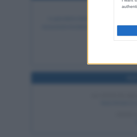
authenti
ASSASSINIO 
La giornalista irlandese Veronica Guerin, no
assassinata brutalmente: mentre attende che i
pistola su una delle
LEGGI 
Ver
Nel
LO STATUTO DE
Viene firmato lo 
LEGGI 