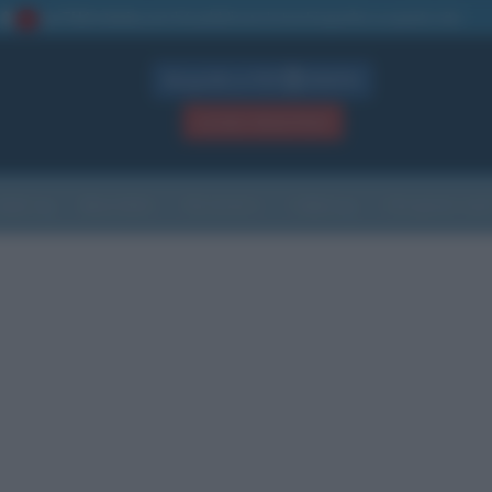
La TUA storia
: perché pubblicare la tua biografia su questo sito
1
Biografie in PDF
GRATIS
ACCEDI / REGISTRATI
Indice
Newsletter
Ricorrenze
Cultura
Che giorno sarà