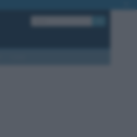
OK
?
Contatti