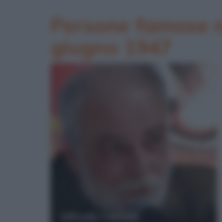
Persone famose na
giugno 1947
Alfredo Castelli