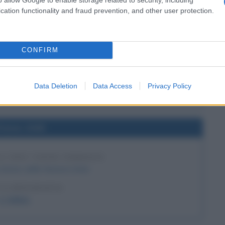
cation functionality and fraud prevention, and other user protection.
DI VERONICA GUERIN
ta per le sue inchieste contro il narcotraffico, viene
l semaforo diventi verde, viene uccisa da sei colpi di
CONFIRM
 strade principali di Dublino.
LA BIOGRAFIA
Data Deletion
Data Access
Privacy Policy
onica Guerin
l'anno 1945
LL'ONU VIENE FIRMATO
statuto delle Nazioni Unite
LA BIOGRAFIA
L' O.N.U.