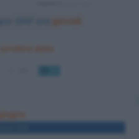
Powered by
ugno 1947 era
giovedì
un'altra data
OK
 giugno
l'anno 2016