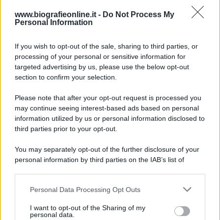
Accadde oggi
www.biografieonline.it -
Do Not Process My
Personal Information
7 agosto 1974
If you wish to opt-out of the sale, sharing to third parties, or
processing of your personal or sensitive information for
52 ANNI FA
targeted advertising by us, please use the below opt-out
Camminando su una fune, Philippe Petit compie la
section to confirm your selection.
sua celebre traversata delle Twin Towers a New
Please note that after your opt-out request is processed you
York.
may continue seeing interest-based ads based on personal
LEGGI LA BIOGRAFIA
information utilized by us or personal information disclosed to
Philippe Petit
third parties prior to your opt-out.
You may separately opt-out of the further disclosure of your
personal information by third parties on the IAB’s list of
downstream participants.
Personal Data Processing Opt Outs
This information may also be disclosed by us to third parties
on the IAB’s List of Downstream Participants that may further
I want to opt-out of the Sharing of my
disclose it to other third parties.
personal data.