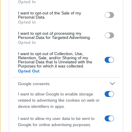
Opted In
Please note that this website/app uses one or more Google
RICEVI GLI AGGIORNAMENTI
services and may gather and store information including but
I want to opt-out of the Sale of my
Personal Data.
not limited to your visit or usage behaviour. You may click to
Opted In
grant or deny consent to Google and its third-party tags to
Inserisci la tua migliore e-mail
use your data for below specified purposes in below Google
I want to opt-out of processing my
consent section.
Personal Data for Targeted Advertising.
E-mail
Opted In
OK
I want to opt-out of Collection, Use,
Retention, Sale, and/or Sharing of my
Personal Data that Is Unrelated with the
Purposes for which it was collected.
Opted Out
Google consents
I want to allow Google to enable storage
related to advertising like cookies on web or
device identifiers in apps.
I want to allow my user data to be sent to
Google for online advertising purposes.