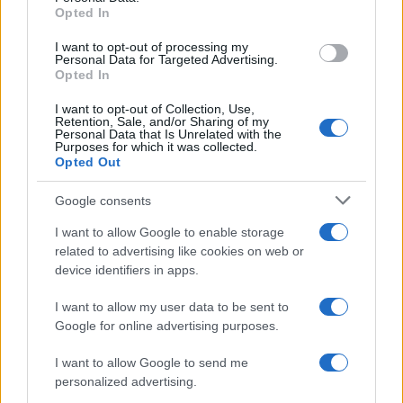
Opted In
grant or deny consent to Google and its third-party tags to
Inserisci la tua migliore e-mail
use your data for below specified purposes in below Google
I want to opt-out of processing my
consent section.
Personal Data for Targeted Advertising.
E-mail
Opted In
OK
I want to opt-out of Collection, Use,
Retention, Sale, and/or Sharing of my
Personal Data that Is Unrelated with the
Purposes for which it was collected.
Opted Out
Google consents
I want to allow Google to enable storage
related to advertising like cookies on web or
device identifiers in apps.
I want to allow my user data to be sent to
Google for online advertising purposes.
I want to allow Google to send me
personalized advertising.