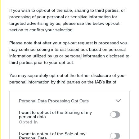
8 agosto 1956
If you wish to opt-out of the sale, sharing to third parties, or
70 ANNI FA
processing of your personal or sensitive information for
Nella miniera di carbone di Marcinelle, in Belgio,
targeted advertising by us, please use the below opt-out
avviene un disastro nel quale perdono la vita
section to confirm your selection.
centinaia di lavoratori, la maggior parte dei quali
Please note that after your opt-out request is processed you
italiani.
may continue seeing interest-based ads based on personal
LEGGI L'ARTICOLO
information utilized by us or personal information disclosed to
Il disastro di Marcinelle
third parties prior to your opt-out.
You may separately opt-out of the further disclosure of your
personal information by third parties on the IAB’s list of
downstream participants.
Personal Data Processing Opt Outs
This information may also be disclosed by us to third parties
on the IAB’s List of Downstream Participants that may further
I want to opt-out of the Sharing of my
disclose it to other third parties.
personal data.
Opted In
Please note that this website/app uses one or more Google
RICEVI GLI AGGIORNAMENTI
services and may gather and store information including but
I want to opt-out of the Sale of my
Personal Data.
not limited to your visit or usage behaviour. You may click to