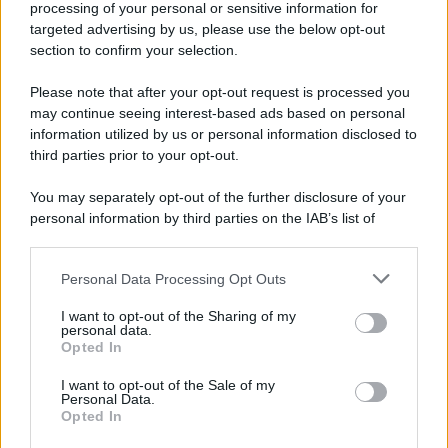
processing of your personal or sensitive information for
LEGGI LA BIOGRAFIA
targeted advertising by us, please use the below opt-out
Philippe Petit
section to confirm your selection.
Please note that after your opt-out request is processed you
may continue seeing interest-based ads based on personal
information utilized by us or personal information disclosed to
third parties prior to your opt-out.
You may separately opt-out of the further disclosure of your
personal information by third parties on the IAB’s list of
downstream participants.
RICEVI GLI AGGIORNAMENTI
Personal Data Processing Opt Outs
This information may also be disclosed by us to third parties
on the IAB’s List of Downstream Participants that may further
I want to opt-out of the Sharing of my
Inserisci la tua migliore e-mail
disclose it to other third parties.
personal data.
Opted In
Please note that this website/app uses one or more Google
E-mail
services and may gather and store information including but
OK
I want to opt-out of the Sale of my
Personal Data.
not limited to your visit or usage behaviour. You may click to
Opted In
grant or deny consent to Google and its third-party tags to
use your data for below specified purposes in below Google