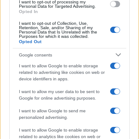
I want to opt-out of processing my
consent section.
Personal Data for Targeted Advertising.
Opted In
I want to opt-out of Collection, Use,
Retention, Sale, and/or Sharing of my
Personal Data that Is Unrelated with the
Purposes for which it was collected.
Opted Out
Google consents
I want to allow Google to enable storage
related to advertising like cookies on web or
device identifiers in apps.
I want to allow my user data to be sent to
Google for online advertising purposes.
Biografie
Approfondimenti
I want to allow Google to send me
Biografie di oggi
Mappa del sito
personalized advertising.
Biografie più visitate
Ricorrenze
Indice dei nomi
Onomastico
I want to allow Google to enable storage
Foto di personaggi famosi
Che giorno era?
related to analytics like cookies on web or