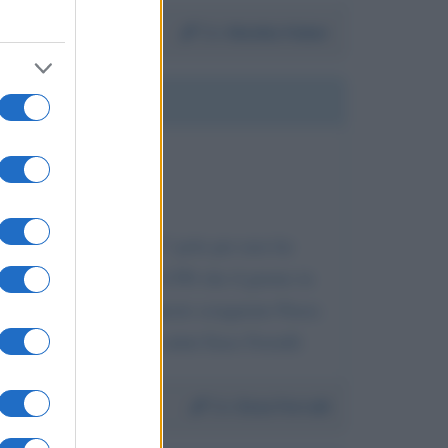
Da:
Monika Huber
D
a a non costituire un 3° polo per non far
i con un partito come il PD che il giorno in
 il male assoluto per questo sciagurato Paese.
buon lavoro. Cordiali saluti Enzo Ferrulli
Da:
Enzo Ferrulli