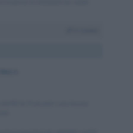
rca di persone da sottomettere per i propri
Da:
Luciano
TRICA
e del FIT for 55 nel quale è stato bocciato
anti.
azione nei prossimi anni, soprattutto a partire