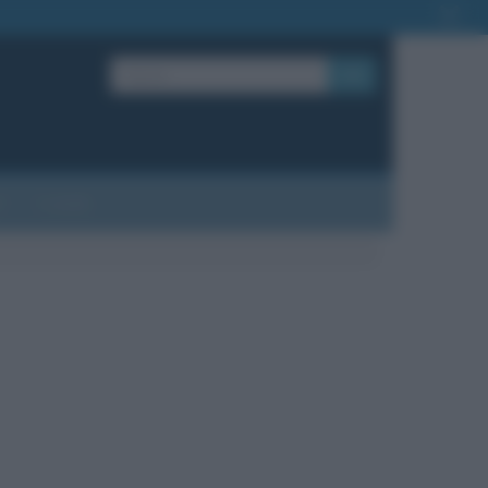
OK
?
Contatti