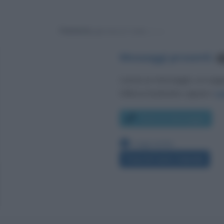
Powered by
Messaggi presenti
:
3
Lascia un messaggio, un sug
Utilizza il pulsante, oppure i
co
Scrivi un messaggio
Leggi anche:
Frasi di Carlo Calenda