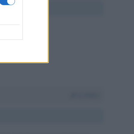
Da:
Pietro