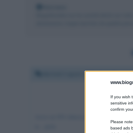
Nota bene
Biografieonline non ha contatti diretti con Car
destinazione, magari riportato da qualche perso
Martedì 2 agosto 2022 15:24:27
www.biogra
If you wish 
sensitive in
confirm your
Avevo un 50% fiducia in te fino a ieri. Avevi
Please note
te... pietà.
based ads b