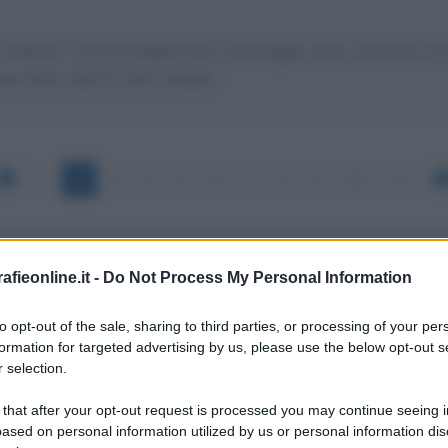
lo Calenda. Tuttavia pubblicando il messaggio come commento al tes
na dello staff di Carlo Calenda.
1
2
3
4
5
6
7
8
9
10
11
fieonline.it -
Do Not Process My Personal Information
LE POLTRONE FANNO COMODO
to opt-out of the sale, sharing to third parties, or processing of your per
formation for targeted advertising by us, please use the below opt-out s
 selection.
 messo dei paletti per alleanze in particolare col PD... evide
 that after your opt-out request is processed you may continue seeing i
ased on personal information utilized by us or personal information dis