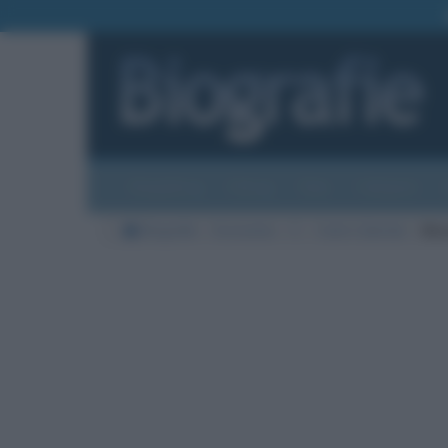
Biografie
Foto
Temi
Categorie
Biografie
Economia
C
Carlo Calenda
Mes