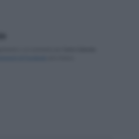
17
gerimento o un commento per
Carlo Calenda
.
mmenti di Facebook
, più in basso.