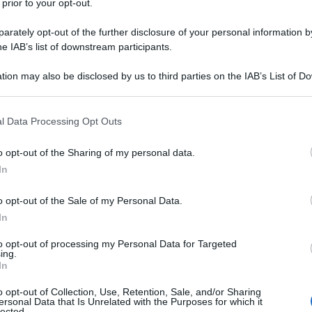
 prior to your opt-out.
rately opt-out of the further disclosure of your personal information by
he IAB’s list of downstream participants.
tion may also be disclosed by us to third parties on the IAB’s List of 
 that may further disclose it to other third parties.
 that this website/app uses one or more Google services and may gath
l Data Processing Opt Outs
ALLEANZA CON RENZI ???
including but not limited to your visit or usage behaviour. You may click 
 to Google and its third-party tags to use your data for below specifi
o opt-out of the Sharing of my personal data.
ogle consent section.
In
 con Renzi, non vi voterò !!!
nzi, vuole che perdono anche lei e il PD. Troppo evidente il g
o opt-out of the Sale of my Personal Data.
In
litici a non capire questo disgustoso gioco di Renzi?
to opt-out of processing my Personal Data for Targeted
ing.
In
o opt-out of Collection, Use, Retention, Sale, and/or Sharing
ersonal Data that Is Unrelated with the Purposes for which it
lected.