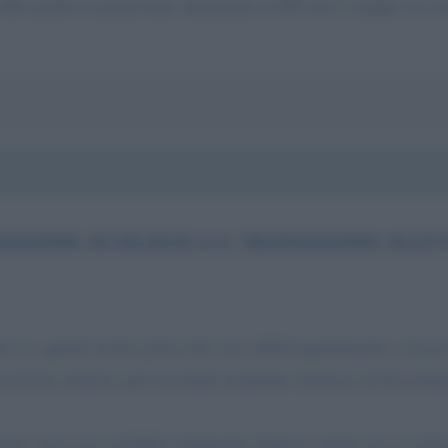
altri partiti in particolare attenzione al PD che è sempre in ce
SIZIONE ECOLOGICA E TRANSIZIONE ELET
mesi fa, quindi molto prima del voto all'Europarlamento a favor
izione elettrica più mormida mediante l'utilizzo di biocarbur
ione verso una mobilità totalmente elettrica subirà una acceler