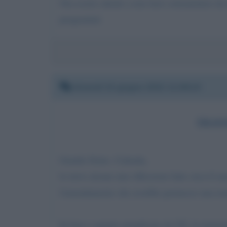
Ora essere attenti a non farsi sottomettere da 
programmi
Giovedì 23 giugno 2022 11:08:19
TRAN
Gentile Dotto. Calenda,
le invio alcune mie riflessioni fatte circa 6 
l'emendamento che avrebbe permesso una trans
In base a quanto pianificato da UE, la transiz