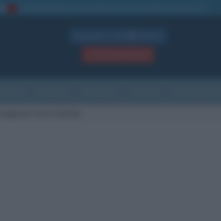
La TUA storia
: perché pubblicare la tua biografia su questo sito
1
Biografie in PDF
GRATIS
ACCEDI / REGISTRATI
Indice
Newsletter
Ricorrenze
Cultura
Che giorno sarà
saggi per Carlo Calenda