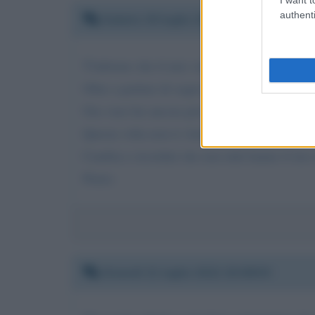
authenti
Sabato 30 luglio 2022 13:16:06
T'informo che il mio voto è stato disatteso.
Oltre a parlare di sogni non hai fatto altro...
Ora vuoi far ancora piu' male a noi " ultimi".
Questa volta non ti viterò più.
Cambia e ricordati che non tutti hanno il tuo 
Pietro
Giovedì 21 luglio 2022 20:08:59