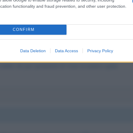
cation functionality and fraud prevention, and other user protection.
CONFIRM
 guardati intorno e pensaci.
Data Deletion
Data Access
Privacy Policy
reddito che puo' permetterti di vivere in maniera agiata.