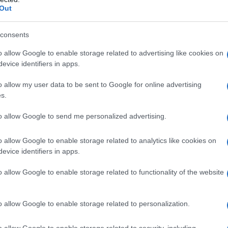
Out
consents
o allow Google to enable storage related to advertising like cookies on
evice identifiers in apps.
o allow my user data to be sent to Google for online advertising
NON ALLEARSI CON UN PARTITO COME IL P
s.
to allow Google to send me personalized advertising.
Enrico Letta
alla dichiarazione del Segretario PD
che la esort
e sia bisogno, viste le sue ultime dichiarazioni, a non allears
o allow Google to enable storage related to analytics like cookies on
evice identifiers in apps.
e nel preguo della legislatura, ad allearsi con i 5S. che sono
o, al quale mi sento di appartenere, La premieranno. Le auguro 
o allow Google to enable storage related to functionality of the website
o allow Google to enable storage related to personalization.
o allow Google to enable storage related to security, including