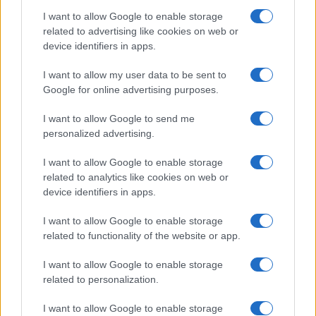
I want to allow Google to enable storage
related to advertising like cookies on web or
device identifiers in apps.
I want to allow my user data to be sent to
Google for online advertising purposes.
I want to allow Google to send me
personalized advertising.
I want to allow Google to enable storage
related to analytics like cookies on web or
Biografie
Approfondimenti
device identifiers in apps.
Biografie di oggi
Mappa del sito
Biografie più visitate
Ricorrenze
I want to allow Google to enable storage
Indice dei nomi
Onomastico
related to functionality of the website or app.
Foto di personaggi famosi
Che giorno era?
Categorie
Che giorno sarà?
I want to allow Google to enable storage
Temi
Cultura
related to personalization.
Servizi
I want to allow Google to enable storage