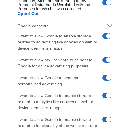
Retention, Sale, and/or Sharing of my
Personal Data that Is Unrelated with the
Purposes for which it was collected.
Opted Out
Google consents
I want to allow Google to enable storage
related to advertising like cookies on web or
device identifiers in apps.
I want to allow my user data to be sent to
Google for online advertising purposes.
I want to allow Google to send me
personalized advertising.
I want to allow Google to enable storage
related to analytics like cookies on web or
Biografie
Approfondimenti
device identifiers in apps.
Biografie di oggi
Mappa del sito
Biografie più visitate
Ricorrenze
I want to allow Google to enable storage
Indice dei nomi
Onomastico
related to functionality of the website or app.