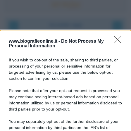
Accadde oggi
9 agosto 1945
www.biografieonline.it -
Do Not Process My
Personal Information
81 ANNI FA
If you wish to opt-out of the sale, sharing to third parties, or
Dopo l'attacco alla città giapponese di Hiroshima
processing of your personal or sensitive information for
avvenuto tre giorni prima, gli Stati Uniti sganciano
targeted advertising by us, please use the below opt-out
un'altra bomba atomica radendo al suolo la città di
section to confirm your selection.
Nagasaki.
Please note that after your opt-out request is processed you
LEGGI L'ARTICOLO
may continue seeing interest-based ads based on personal
Il bombardamento atomico di Hiroshima e
information utilized by us or personal information disclosed to
Nagasaki
third parties prior to your opt-out.
You may separately opt-out of the further disclosure of your
personal information by third parties on the IAB’s list of