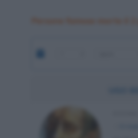
Persone famose morte il 2
UGO B
PITTORE
α
21 magg