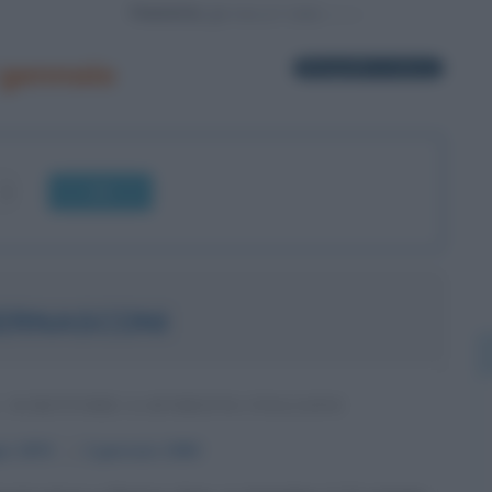
Powered by
 gennaio
8 biografie in elenco
OK
ERNASCONI
, SCRITTORE A AFORISTA ITALIANO
io
1874
ω
2 gennaio
1960