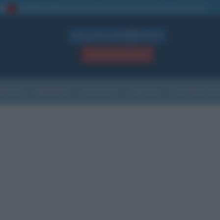
La TUA storia
: perché pubblicare la tua biografia su questo sito
1
Biografie in PDF
GRATIS
ACCEDI / REGISTRATI
Indice
Newsletter
Ricorrenze
Cultura
Che giorno sarà