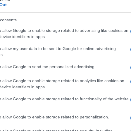
Out
 parigina del 1848, che segnerà la fine dell'assolutismo
parando il...
consents
Commenta
Download PDF
o allow Google to enable storage related to advertising like cookies on
evice identifiers in apps.
o allow my user data to be sent to Google for online advertising
s.
to allow Google to send me personalized advertising.
DO IMPOSIMATO
o allow Google to enable storage related to analytics like cookies on
evice identifiers in apps.
ATO E POLITICO ITALIANO
o allow Google to enable storage related to functionality of the website
1936
ω
2 gennaio
2018
 Imposimato nasce il 9 aprile 1936 a Maddaloni, in
o allow Google to enable storage related to personalization.
i Caserta. Laureatosi nel 1959 all'Università di Napoli in
o allow Google to enable storage related to security, including