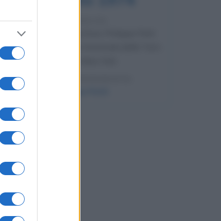
52 ANNI FA
Camminando su una fune, Philippe Petit
compie la sua celebre traversata delle Twin
Towers a New York.
LEGGI LA BIOGRAFIA
Philippe Petit