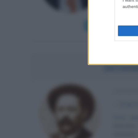
Giurisprude
authenti
a Brescia e 
Leggi di più
GIOVAN
CONTEST
α
23 genn
Terra pia
estroverso
Conosciuto