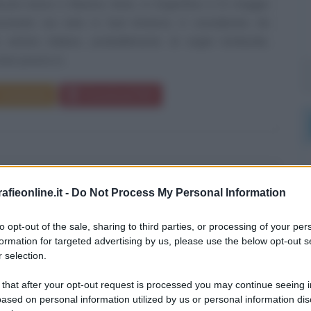
coni nasce a Buenos Aires, in Argentina, il 21 maggio
ostante sia nato in Sud America, è considerato da
artista italiano, probabilmente di origini lombarde,
 ben presto in...
Commenta
Download PDF
TO COPPI
fieonline.it -
Do Not Process My Personal Information
to opt-out of the sale, sharing to third parties, or processing of your per
formation for targeted advertising by us, please use the below opt-out s
ITALIANO, CICLISMO
 selection.
embre
1919
ω
2 gennaio
1960
 that after your opt-out request is processed you may continue seeing i
ased on personal information utilized by us or personal information dis
solo al comando
Fausto Angelo Coppi nasce a