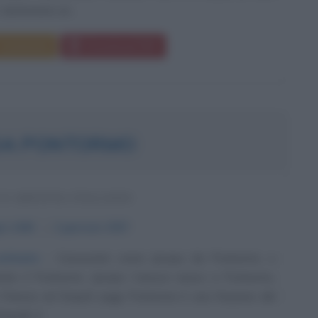
tantomeno un...
Commenta
Download PDF
DA PONTORMO
 E ARTISTA ITALIANO
io
1494
ω
2 gennaio
1557
stinato
Conosciuto come Jacopo da Pontormo, o
nte il Pontormo, Jacopo Carrucci nasce a Pontormo,
a Firenze ed Empoli (oggi Pontorme è una frazione del
oli), il...