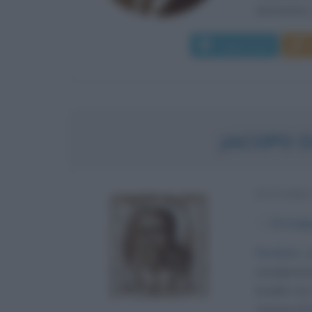
astronomo, 
Leggi di più
JACOPO 
PITTORE
α
24 magg
Perfetto o
sempliceme
località tr
comune di Emp