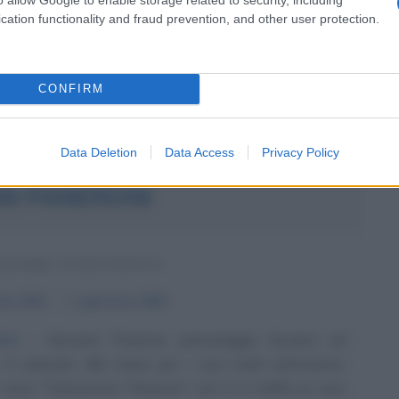
nza, diventa vice-commissario di polizia nel 1962: lavora
cation functionality and fraud prevention, and other user protection.
a...
Commenta
Download PDF
CONFIRM
Data Deletion
Data Access
Privacy Policy
NI PANERONI
ATORE SCIENTIFICO
aio
1871
ω
2 gennaio
1950
tta
Giovanni Paneroni, personaggio bizzarro ed
, è passato alla storia per i suoi studi astronomici.
 come "l'astronomo Paneroni", non è in realtà un vero