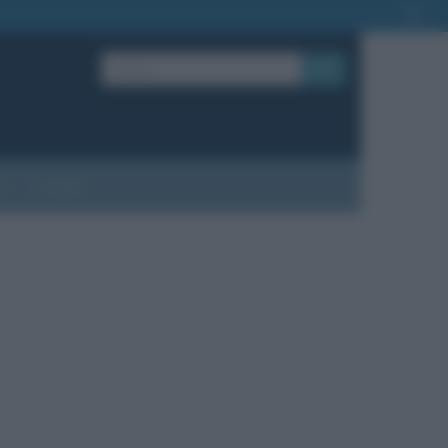
OK
?
Contatti