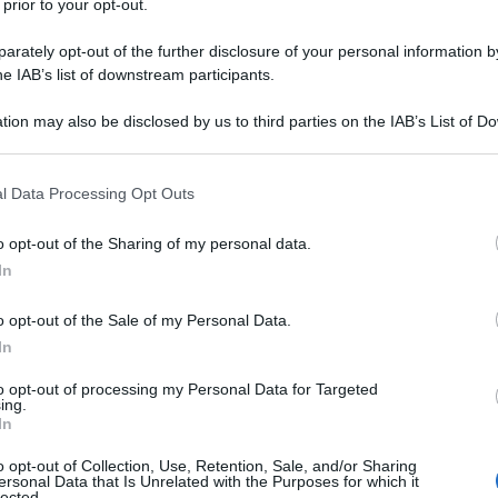
 prior to your opt-out.
, in provincia di Alessandria, il 15 settembre 1919 in una
modeste origini. Trascorre la vita a Novi Ligure, prima in
rately opt-out of the further disclosure of your personal information by
he IAB’s list of downstream participants.
tion may also be disclosed by us to third parties on the IAB’s List of 
Commenta
Download PDF
 that may further disclose it to other third parties.
 that this website/app uses one or more Google services and may gath
l Data Processing Opt Outs
including but not limited to your visit or usage behaviour. You may click 
 to Google and its third-party tags to use your data for below specifi
o opt-out of the Sharing of my personal data.
ogle consent section.
In
ELMO IV DI PRUSSIA
o opt-out of the Sale of my Personal Data.
In
A TEDESCO
to opt-out of processing my Personal Data for Targeted
ing.
bre
1795
ω
2 gennaio
1861
In
ico
A metà '800 l'Europa è scossa da fermenti
o opt-out of Collection, Use, Retention, Sale, and/or Sharing
ersonal Data that Is Unrelated with the Purposes for which it
ari che ne sconvolgono gli assetti. A partire dalla
lected.