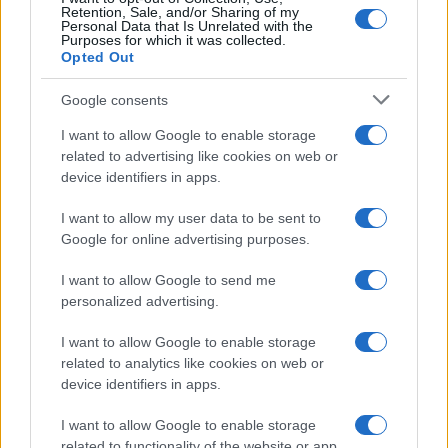
Retention, Sale, and/or Sharing of my
Personal Data that Is Unrelated with the
Purposes for which it was collected.
Opted Out
Google consents
I want to allow Google to enable storage
related to advertising like cookies on web or
device identifiers in apps.
I want to allow my user data to be sent to
Google for online advertising purposes.
I want to allow Google to send me
personalized advertising.
I want to allow Google to enable storage
related to analytics like cookies on web or
Biografie
Approfondimenti
device identifiers in apps.
Biografie di oggi
Mappa del sito
Biografie più visitate
Ricorrenze
I want to allow Google to enable storage
Indice dei nomi
Onomastico
related to functionality of the website or app.