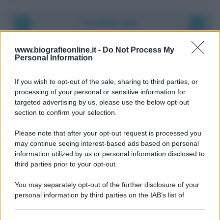
Accadde oggi
9 agosto 1945
www.biografieonline.it -
Do Not Process My
Personal Information
81 ANNI FA
If you wish to opt-out of the sale, sharing to third parties, or
Dopo l'attacco alla città giapponese di Hiroshima
processing of your personal or sensitive information for
avvenuto tre giorni prima, gli Stati Uniti sganciano
targeted advertising by us, please use the below opt-out
un'altra bomba atomica radendo al suolo la città di
section to confirm your selection.
Nagasaki.
Please note that after your opt-out request is processed you
LEGGI L'ARTICOLO
may continue seeing interest-based ads based on personal
Il bombardamento atomico di Hiroshima e
information utilized by us or personal information disclosed to
Nagasaki
third parties prior to your opt-out.
You may separately opt-out of the further disclosure of your
personal information by third parties on the IAB’s list of
downstream participants.