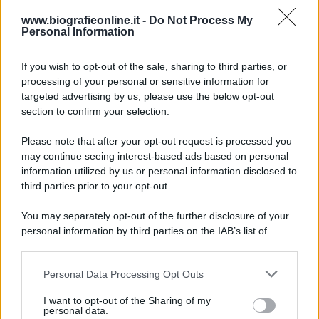
www.biografieonline.it -
Do Not Process My
Personal Information
8 agosto 1956
If you wish to opt-out of the sale, sharing to third parties, or
70 ANNI FA
processing of your personal or sensitive information for
Nella miniera di carbone di Marcinelle, in Belgio,
targeted advertising by us, please use the below opt-out
avviene un disastro nel quale perdono la vita
section to confirm your selection.
centinaia di lavoratori, la maggior parte dei quali
Please note that after your opt-out request is processed you
italiani.
may continue seeing interest-based ads based on personal
LEGGI L'ARTICOLO
information utilized by us or personal information disclosed to
Il disastro di Marcinelle
third parties prior to your opt-out.
You may separately opt-out of the further disclosure of your
personal information by third parties on the IAB’s list of
downstream participants.
Personal Data Processing Opt Outs
This information may also be disclosed by us to third parties
on the IAB’s List of Downstream Participants that may further
I want to opt-out of the Sharing of my
disclose it to other third parties.
personal data.