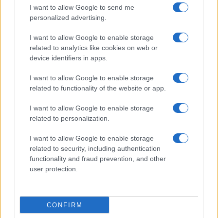
I want to allow Google to send me
personalized advertising.
I want to allow Google to enable storage
related to analytics like cookies on web or
Biografie
Approfondimenti
device identifiers in apps.
Biografie di oggi
Mappa del sito
Biografie più visitate
Ricorrenze
I want to allow Google to enable storage
Indice dei nomi
Onomastico
related to functionality of the website or app.
Foto di personaggi famosi
Che giorno era?
Categorie
Che giorno sarà?
I want to allow Google to enable storage
Temi
Cultura
related to personalization.
Servizi
I want to allow Google to enable storage
Pubblica la tua biografia
related to security, including authentication
functionality and fraud prevention, and other
Privacy Policy
user protection.
Cookie Policy
Preferenze Privacy
Contatti
CONFIRM
Biografieonline.it © 2003-2025 • Riproduzione dei testi consentita citando la fonte