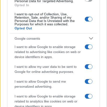
Personal Data for Targeted Advertising.
E-mail
Opted In
OK
I want to opt-out of Collection, Use,
Retention, Sale, and/or Sharing of my
Personal Data that Is Unrelated with the
Purposes for which it was collected.
Opted Out
Google consents
I want to allow Google to enable storage
related to advertising like cookies on web or
device identifiers in apps.
I want to allow my user data to be sent to
Google for online advertising purposes.
I want to allow Google to send me
personalized advertising.
I want to allow Google to enable storage
related to analytics like cookies on web or
Biografie
Approfondimenti
device identifiers in apps.