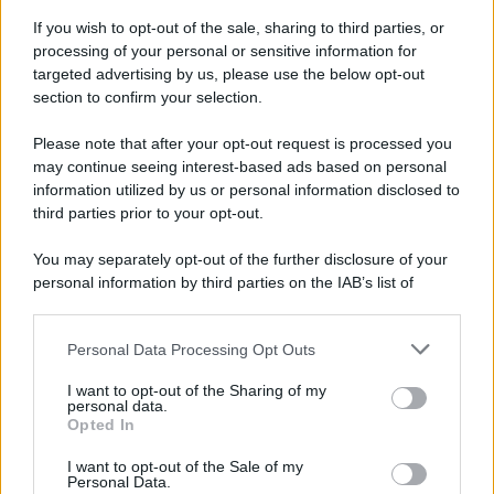
If you wish to opt-out of the sale, sharing to third parties, or
70 ANNI FA
processing of your personal or sensitive information for
Nella miniera di carbone di Marcinelle, in Belgio,
targeted advertising by us, please use the below opt-out
avviene un disastro nel quale perdono la vita
section to confirm your selection.
centinaia di lavoratori, la maggior parte dei quali
Please note that after your opt-out request is processed you
italiani.
may continue seeing interest-based ads based on personal
LEGGI L'ARTICOLO
information utilized by us or personal information disclosed to
Il disastro di Marcinelle
third parties prior to your opt-out.
You may separately opt-out of the further disclosure of your
personal information by third parties on the IAB’s list of
downstream participants.
Personal Data Processing Opt Outs
This information may also be disclosed by us to third parties
on the IAB’s List of Downstream Participants that may further
I want to opt-out of the Sharing of my
disclose it to other third parties.
personal data.
Opted In
Please note that this website/app uses one or more Google
RICEVI GLI AGGIORNAMENTI
services and may gather and store information including but
I want to opt-out of the Sale of my
Personal Data.
not limited to your visit or usage behaviour. You may click to