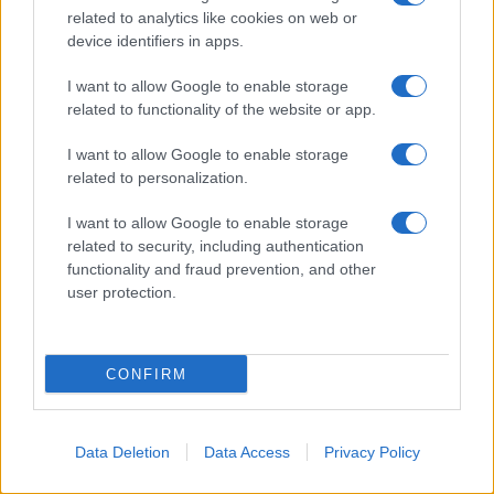
related to analytics like cookies on web or
Accadde oggi
device identifiers in apps.
I want to allow Google to enable storage
8 agosto 1956
related to functionality of the website or app.
I want to allow Google to enable storage
70 ANNI FA
related to personalization.
Nella miniera di carbone di Marcinelle, in Belgio,
avviene un disastro nel quale perdono la vita
I want to allow Google to enable storage
centinaia di lavoratori, la maggior parte dei quali
related to security, including authentication
italiani.
functionality and fraud prevention, and other
user protection.
LEGGI L'ARTICOLO
Il disastro di Marcinelle
CONFIRM
Data Deletion
Data Access
Privacy Policy