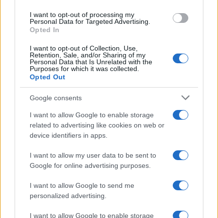
use your data for below specified purposes in below Google
I want to opt-out of processing my
consent section.
Personal Data for Targeted Advertising.
Opted In
I want to opt-out of Collection, Use,
Retention, Sale, and/or Sharing of my
RICEVI GLI AGGIORNAMENTI
Personal Data that Is Unrelated with the
Purposes for which it was collected.
Opted Out
Inserisci la tua migliore e-mail
Google consents
E-mail
OK
I want to allow Google to enable storage
related to advertising like cookies on web or
device identifiers in apps.
I want to allow my user data to be sent to
Google for online advertising purposes.
I want to allow Google to send me
personalized advertising.
I want to allow Google to enable storage