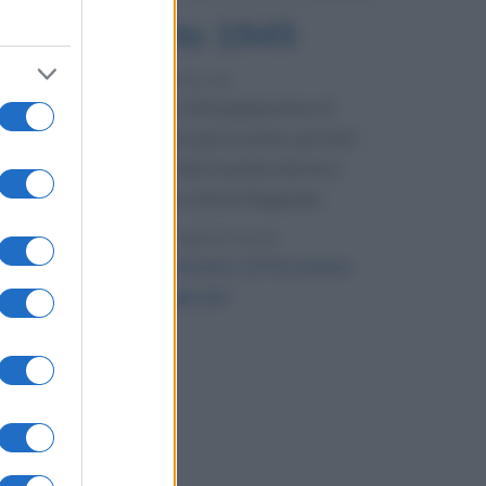
9 agosto 1945
81 ANNI FA
Dopo l'attacco alla città giapponese di
Hiroshima avvenuto tre giorni prima, gli Stati
Uniti sganciano un'altra bomba atomica
radendo al suolo la città di Nagasaki.
LEGGI L'ARTICOLO
Il bombardamento atomico di Hiroshima
e Nagasaki