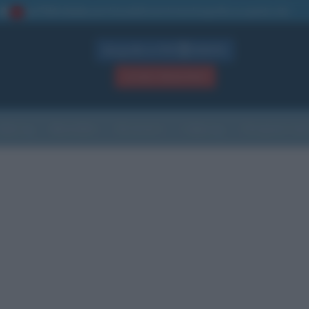
La TUA storia
: perché pubblicare la tua biografia su questo sito
1
Biografie in PDF
GRATIS
ACCEDI / REGISTRATI
Indice
Newsletter
Ricorrenze
Cultura
Che giorno sarà