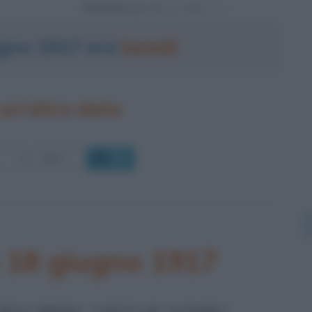
Powered by
iugno 1917 era
lunedì
un'altra data
OK
o 18 giugno 1917
ELL'OPERA "COSÌ È (SE VI PARE)"