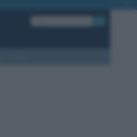
OK
?
Contatti