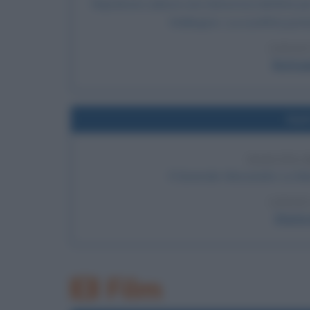
Napoleone subisce una clamorosa disfatta per 
Wellington. La sconfitta porte
LEGGI
Battag
Nel
NASCITA 
Il Generale Alessandro La Marm
LEGGI
Storia 
Film