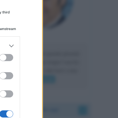
 third
Downstream
Maria
DA:
er and store
to grant or
Caro Liorni perché quando presenti
ed purposes
l'eredità urli sempre troppo? non ho
mai sentito Mike o altri bravi come
lui gridare
Leggi di più
Accadde oggi