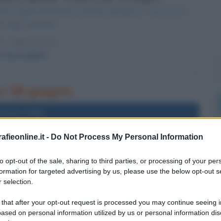
rima rappresentazione teatrale dell'opera "Così è (se vi
i Luigi Pirandello.
 L'ARTICOLO
è (se vi pare)
no 18 giugno
l'anno 1983
fieonline.it -
Do Not Process My Personal Information
ERICANA NELLO SPAZIO
ima donna americana nello spazio.
to opt-out of the sale, sharing to third parties, or processing of your per
formation for targeted advertising by us, please use the below opt-out s
LA BIOGRAFIA
 selection.
ally Ride
 that after your opt-out request is processed you may continue seeing i
ased on personal information utilized by us or personal information dis