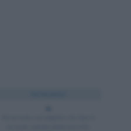
Chi l'ha detto?
Era un uomo così antipatico che dopo la
sua morte i parenti chiedevano il bis.