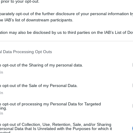
l'anno 1982
 prior to your opt-out.
rately opt-out of the further disclosure of your personal information by
ADAVERE DI ROBERTO CALVI
he IAB’s list of downstream participants.
ovato il cadavere del banchiere italiano Roberto Calvi. È
tion may also be disclosed by us to third parties on the IAB’s List of 
ere Michele Sindona, dopo l'omicidio Ambrosoli.
 that may further disclose it to other third parties.
LA BIOGRAFIA
 that this website/app uses one or more Google services and may gath
hele Sindona
l Data Processing Opt Outs
including but not limited to your visit or usage behaviour. You may click 
 to Google and its third-party tags to use your data for below specifi
o opt-out of the Sharing of my personal data.
ogle consent section.
In
l'anno 1940
o opt-out of the Sale of my Personal Data.
ELL'ORA MIGLIORE
In
, Winston Churchill pronuncia uno dei suoi più toccanti
to opt-out of processing my Personal Data for Targeted
il Discorso dell'ora migliore.
ing.
In
 L'ARTICOLO
o opt-out of Collection, Use, Retention, Sale, and/or Sharing
'ora migliore di Churchill
ersonal Data that Is Unrelated with the Purposes for which it
lected.