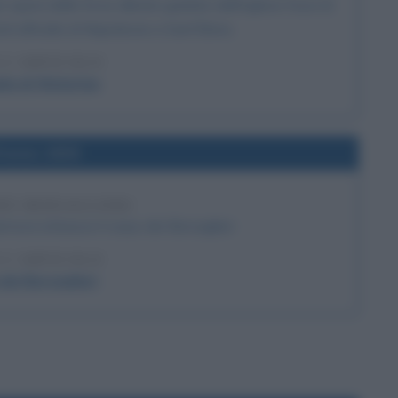
opera delle forze alleate guidate dall'inglese Duca di
rà all'esilio di Napoleone a Sant'Elena.
 L'ARTICOLO
lia di Waterloo
l'anno 1836
DEI BERSAGLIERI
ora istituisce il corpo dei Bersaglieri
 L'ARTICOLO
dei Bersaglieri