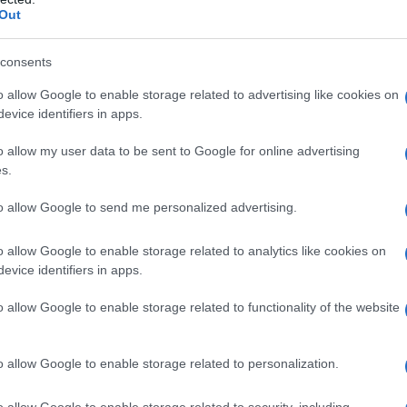
Out
l'anno 1873
consents
o allow Google to enable storage related to advertising like cookies on
ONY PER AVER TENTATO DI VOTARE
evice identifiers in apps.
i 100 dollari per aver tentato di votare, benché donna,
residenziali statunitensi.
o allow my user data to be sent to Google for online advertising
s.
 L'ARTICOLO
 sulle elezioni
to allow Google to send me personalized advertising.
o allow Google to enable storage related to analytics like cookies on
evice identifiers in apps.
l'anno 1858
o allow Google to enable storage related to functionality of the website
LUSIONI SULL'EVOLUZIONE SIMILI ALLE
SUE
o allow Google to enable storage related to personalization.
e un documento che contiene conclusioni sull'evoluzione
pinge Darwin a pubblicare la sua teoria.
o allow Google to enable storage related to security, including