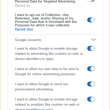
consent section.
Personal Data for Targeted Advertising.
E-mail
Opted In
OK
I want to opt-out of Collection, Use,
Retention, Sale, and/or Sharing of my
Personal Data that Is Unrelated with the
Purposes for which it was collected.
Opted Out
Google consents
I want to allow Google to enable storage
related to advertising like cookies on web or
device identifiers in apps.
I want to allow my user data to be sent to
Google for online advertising purposes.
I want to allow Google to send me
personalized advertising.
I want to allow Google to enable storage
related to analytics like cookies on web or
Biografie
Approfondimenti
device identifiers in apps.