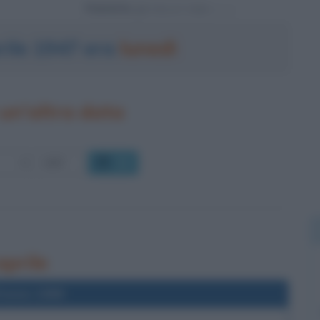
Powered by
prile 1947 era
lunedì
un'altra data
OK
aprile
l'anno 1989