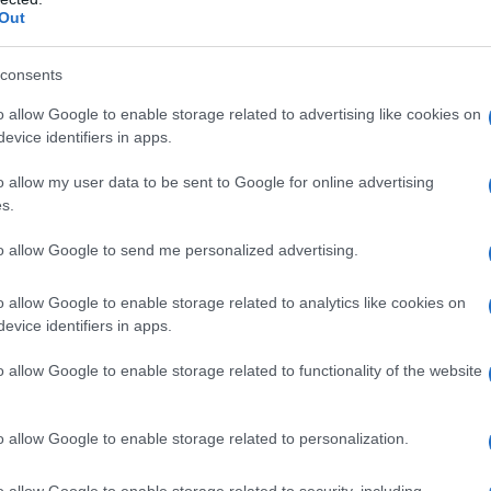
Out
ENUS CONTRO LA MASSONERIA
III, la Chiesa cattolica si scaglia contro la massoneria.
consents
LA BIOGRAFIA
o allow Google to enable storage related to advertising like cookies on
a Leone XIII
evice identifiers in apps.
o allow my user data to be sent to Google for online advertising
s.
l'anno 1796
to allow Google to send me personalized advertising.
ATTAGLIA DI MONDOVÌ
o allow Google to enable storage related to analytics like cookies on
 vittoria contro l'esercito sabaudo nella battaglia di
evice identifiers in apps.
ra a marciare verso Torino.
o allow Google to enable storage related to functionality of the website
LA BIOGRAFIA
one Bonaparte
o allow Google to enable storage related to personalization.
o allow Google to enable storage related to security, including