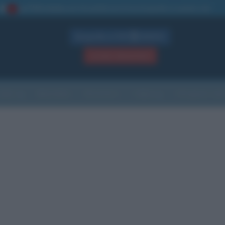
La TUA storia
: perché pubblicare la tua biografia su questo sito
1
Biografie in PDF
GRATIS
ACCEDI / REGISTRATI
Indice
Newsletter
Ricorrenze
Cultura
Che giorno sarà