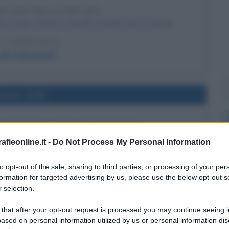
ERCATO DEL GAME BOY
y, la più venduta consolle portatile che al mondo.
 L'ARTICOLO
dei videogiochi
l'anno 1945
GNA DA PARTE DEGLI ALLEATI
 città di Bologna viene liberata dagli alleati.
fieonline.it -
Do Not Process My Personal Information
 L'ARTICOLO
to opt-out of the sale, sharing to third parties, or processing of your per
la città di Bologna
formation for targeted advertising by us, please use the below opt-out s
 selection.
l'anno 1931
 that after your opt-out request is processed you may continue seeing i
ased on personal information utilized by us or personal information dis