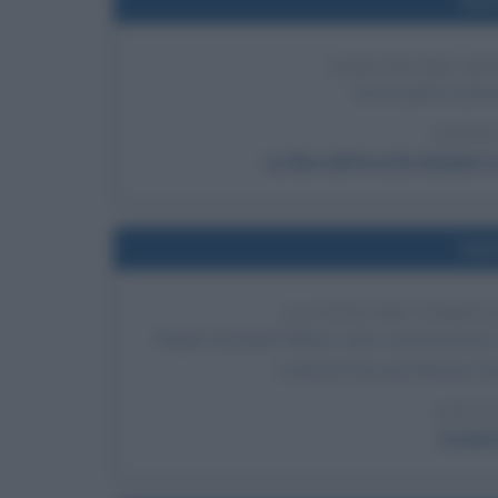
Nel
NASCITA DEL QU
Esce il primo numer
LEGGI
La fine dell'era De Gasperi e
Nel
LA FOTO PIÙ FAMOSA
Robert Kenneth Wilson vicino Invermoriston, 
scatta la foto più famosa rit
LEGGI
Il most