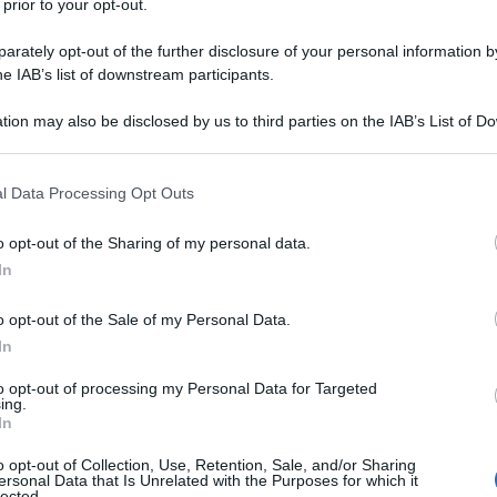
 prior to your opt-out.
ONSO XIII DI SPAGNA
unge a Dover, prima tappa del suo esilio.
rately opt-out of the further disclosure of your personal information by
he IAB’s list of downstream participants.
LA BIOGRAFIA
 XIII di Spagna
tion may also be disclosed by us to third parties on the IAB’s List of 
 that may further disclose it to other third parties.
 that this website/app uses one or more Google services and may gath
l Data Processing Opt Outs
l'anno 1918
including but not limited to your visit or usage behaviour. You may click 
 to Google and its third-party tags to use your data for below specifi
o opt-out of the Sharing of my personal data.
ogle consent section.
L BARONE ROSSO
In
e di tutti i tempi, Manfred von Richthofen, meglio noto
o opt-out of the Sale of my Personal Data.
l Barone Rosso.
In
LA BIOGRAFIA
to opt-out of processing my Personal Data for Targeted
 von Richthofen
ing.
In
o opt-out of Collection, Use, Retention, Sale, and/or Sharing
l'anno 1884
ersonal Data that Is Unrelated with the Purposes for which it
lected.