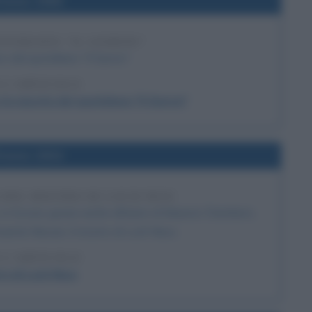
l'anno 1956
OTIDIANO "IL GIORNO"
o del quotidiano "Il Giorno".
 L'ARTICOLO
 la nascita del quotidiano "Il Giorno"
l'anno 1934
 DEL MOSTRO DI LOCH NESS
in Scozia, grazie anche all'aiuto di Maurice Chambers,
raente Nessie, il mostro di Loch Ness.
 L'ARTICOLO
ro di Loch Ness