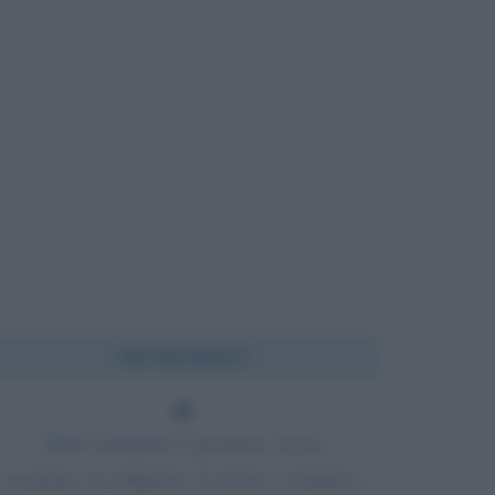
Chi l'ha detto?
Tutta l'umanità è passione; senza
passione, la religione, la storia, i romanzi,