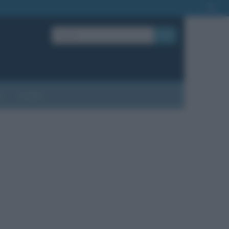
OK
?
Contatti