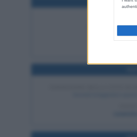
Nel
authenti
SBARCO DI HERN
Hernán Cortés sbarca a 
LEGGI 
Her
Nel
FONDAZIONE DELLA CITTÀ DI 
Secondo la leggenda in questo
LEGGI
Leggenda 