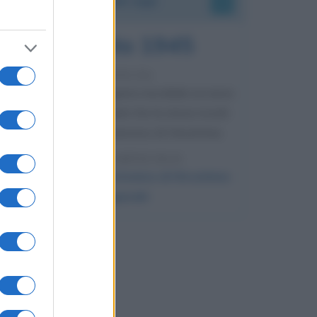
6 agosto 1945
81 ANNI FA
Durante la Seconda guerra mondiale avviene
uno dei più tristi episodi che la storia ricordi:
il bombardamento atomico di Hiroshima.
LEGGI L'ARTICOLO
Il bombardamento atomico di Hiroshima
e Nagasaki