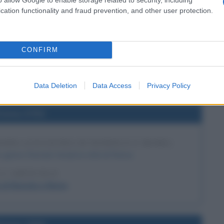
l'anno 1519
cation functionality and fraud prevention, and other user protection.
ÁN CORTÉS A VERACRUZ
Veracruz, nel Golfo del Messico.
CONFIRM
LA BIOGRAFIA
nán Cortés
Data Deletion
Data Access
Privacy Policy
l'anno 0753
ROMA (LEGGENDA DI ROMOLO E REMO)
 giorno Romolo fonda la città di Roma.
 L'ARTICOLO
di Romolo e Remo