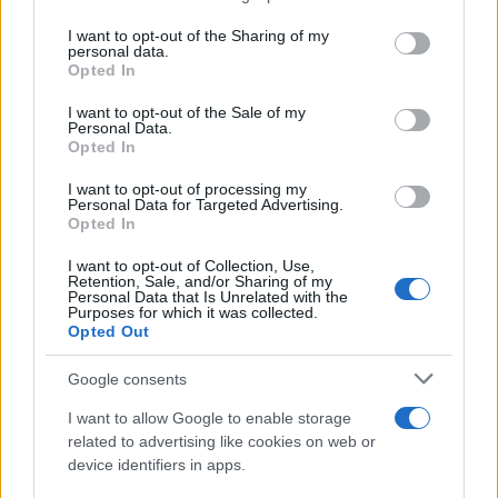
on the IAB’s List of Downstream Participants that may further
I want to opt-out of the Sharing of my
disclose it to other third parties.
personal data.
Opted In
Please note that this website/app uses one or more Google
RICEVI GLI AGGIORNAMENTI
services and may gather and store information including but
I want to opt-out of the Sale of my
Personal Data.
not limited to your visit or usage behaviour. You may click to
Opted In
grant or deny consent to Google and its third-party tags to
Inserisci la tua migliore e-mail
use your data for below specified purposes in below Google
I want to opt-out of processing my
consent section.
Personal Data for Targeted Advertising.
E-mail
Opted In
OK
I want to opt-out of Collection, Use,
Retention, Sale, and/or Sharing of my
Personal Data that Is Unrelated with the
Purposes for which it was collected.
Opted Out
Google consents
I want to allow Google to enable storage
related to advertising like cookies on web or
device identifiers in apps.