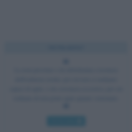
Chi l'ha detto?
La noia proviene o da debolissima coscienza
dell'esistenza nostra, per cui non ci sentiamo
capaci di agire, o da coscienza eccessiva, per cui
vediamo di non poter agire quanto vorremmo.
Chi l'ha detto