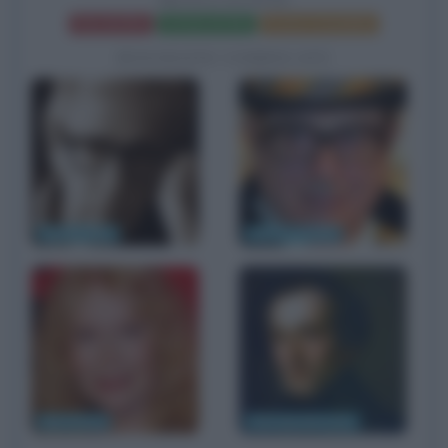
MEZZA ESTATE
Frasi del film
Scheda del film
Poster e locandina
BIOGRAFIE CORRELATE
Woody Allen
Oreste Lionello
Mia Farrow
Felix Mendelssohn