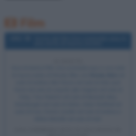
Film
1982
Uscita del film Una commedia sexy in
una notte di mezza estate
44 ANNI FA
Esce al cinema il film
Una commedia sexy in una notte
di mezza estate
, di
Woody Allen
, con
Woody Allen
nel
ruolo di Andrew,
Mia Farrow
nel ruolo di Ariel, José
Ferrer nel ruolo di Leopold, Julie Hagerty nel ruolo di
Dulcy, Tony Roberts nel ruolo di Maxwell, Mary
Steenburgen nel ruolo di Adrian, Adam Redfield nel
ruolo di Foxx,
Oreste Lionello
nel ruolo di Andrew e
Melina Martello nel ruolo di Ariel.
UNA COMMEDIA SEXY IN UNA NOTTE DI