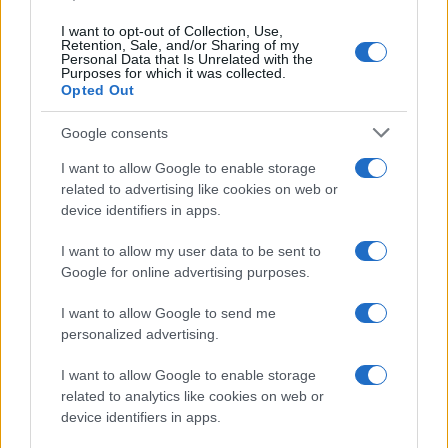
I want to opt-out of Collection, Use,
Retention, Sale, and/or Sharing of my
Personal Data that Is Unrelated with the
Purposes for which it was collected.
Opted Out
Google consents
I want to allow Google to enable storage
related to advertising like cookies on web or
device identifiers in apps.
I want to allow my user data to be sent to
Google for online advertising purposes.
I want to allow Google to send me
personalized advertising.
I want to allow Google to enable storage
related to analytics like cookies on web or
Biografie
Approfondimenti
device identifiers in apps.
Biografie di oggi
Mappa del sito