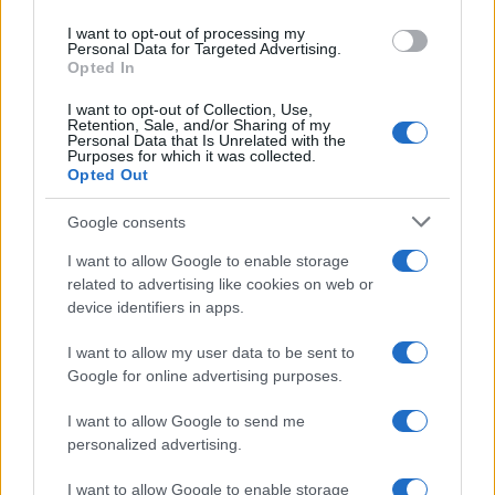
use your data for below specified purposes in below Google
I want to opt-out of processing my
consent section.
Personal Data for Targeted Advertising.
Opted In
I want to opt-out of Collection, Use,
Retention, Sale, and/or Sharing of my
RICEVI GLI AGGIORNAMENTI
Personal Data that Is Unrelated with the
Purposes for which it was collected.
Opted Out
Inserisci la tua migliore e-mail
Google consents
E-mail
I want to allow Google to enable storage
OK
related to advertising like cookies on web or
device identifiers in apps.
I want to allow my user data to be sent to
Google for online advertising purposes.
I want to allow Google to send me
personalized advertising.
I want to allow Google to enable storage