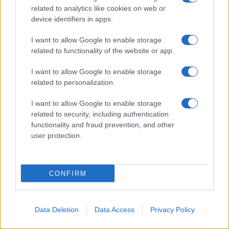
related to analytics like cookies on web or
device identifiers in apps.
I want to allow Google to enable storage
related to functionality of the website or app.
I want to allow Google to enable storage
related to personalization.
Biografie
Approfondimenti
I want to allow Google to enable storage
related to security, including authentication
Biografie di oggi
Mappa del sito
functionality and fraud prevention, and other
Biografie più visitate
Ricorrenze
user protection.
Indice dei nomi
Onomastico
Foto di personaggi famosi
Che giorno era?
Categorie
Che giorno sarà?
Temi
Cultura
CONFIRM
Servizi
Pubblica la tua biografia
Data Deletion
Data Access
Privacy Policy
Privacy Policy
Cookie Policy