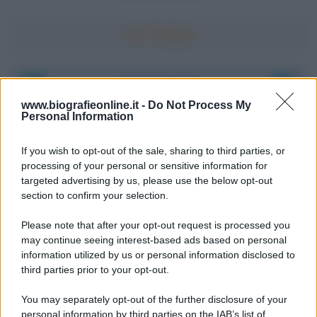
Accadde oggi
www.biografieonline.it -
Do Not Process My
Personal Information
6 agosto 1945
If you wish to opt-out of the sale, sharing to third parties, or
81 ANNI FA
processing of your personal or sensitive information for
Durante la Seconda guerra mondiale avviene uno dei
targeted advertising by us, please use the below opt-out
più tristi episodi che la storia ricordi: il
section to confirm your selection.
bombardamento atomico di Hiroshima.
Please note that after your opt-out request is processed you
LEGGI L'ARTICOLO
may continue seeing interest-based ads based on personal
Il bombardamento atomico di Hiroshima e
information utilized by us or personal information disclosed to
Nagasaki
third parties prior to your opt-out.
You may separately opt-out of the further disclosure of your
personal information by third parties on the IAB’s list of