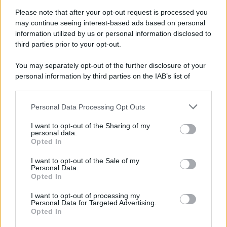
Please note that after your opt-out request is processed you
may continue seeing interest-based ads based on personal
information utilized by us or personal information disclosed to
third parties prior to your opt-out.
You may separately opt-out of the further disclosure of your
personal information by third parties on the IAB’s list of
downstream participants.
RICEVI GLI AGGIORNAMENTI
Personal Data Processing Opt Outs
This information may also be disclosed by us to third parties
on the IAB’s List of Downstream Participants that may further
I want to opt-out of the Sharing of my
Inserisci la tua migliore e-mail
disclose it to other third parties.
personal data.
Opted In
Please note that this website/app uses one or more Google
E-mail
services and may gather and store information including but
OK
I want to opt-out of the Sale of my
Personal Data.
not limited to your visit or usage behaviour. You may click to
Opted In
grant or deny consent to Google and its third-party tags to
use your data for below specified purposes in below Google
I want to opt-out of processing my
consent section.
Personal Data for Targeted Advertising.
Opted In