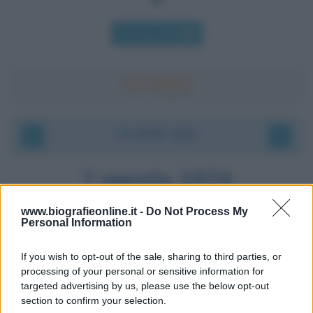
Chi l'ha detto
Accadde oggi
7 agosto 1974
52 ANNI FA
www.biografieonline.it -
Do Not Process My
Personal Information
Camminando su una fune, Philippe Petit compie la
sua celebre traversata delle Twin Towers a New
If you wish to opt-out of the sale, sharing to third parties, or
York.
processing of your personal or sensitive information for
LEGGI LA BIOGRAFIA
targeted advertising by us, please use the below opt-out
Philippe Petit
section to confirm your selection.