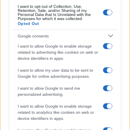
I want to opt-out of Collection, Use,
Retention, Sale, and/or Sharing of my
Personal Data that Is Unrelated with the
Purposes for which it was collected.
Opted Out
Google consents
I want to allow Google to enable storage
related to advertising like cookies on web or
device identifiers in apps.
I want to allow my user data to be sent to
Google for online advertising purposes.
I want to allow Google to send me
personalized advertising.
I want to allow Google to enable storage
related to analytics like cookies on web or
Biografie
Approfondimenti
device identifiers in apps.
Biografie di oggi
Mappa del sito
Biografie più visitate
Ricorrenze