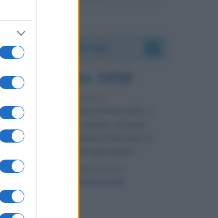
Accadde oggi
8 agosto 1956
70 ANNI FA
Nella miniera di carbone di Marcinelle, in
Belgio, avviene un disastro nel quale
perdono la vita centinaia di lavoratori, la
maggior parte dei quali italiani.
LEGGI L'ARTICOLO
Il disastro di Marcinelle