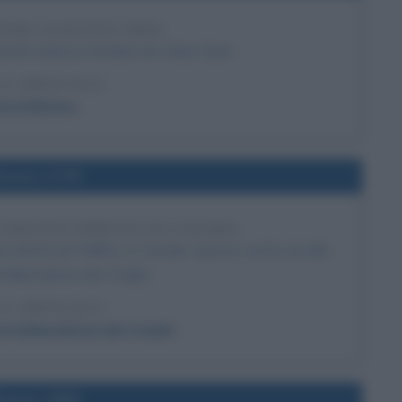
ORS ACQUISTA OPEL
zienda tedesca fondata da Adam Opel.
 L'ARTICOLO
eral Motors
l'anno 1776
O BOSTON DIRETTI IN CANADA
i diretti ad Halifax, in Canada. Aprono così la via alla
Indipendenza del 4 luglio.
 L'ARTICOLO
i Indipendenza del 4 luglio
l'anno 1856