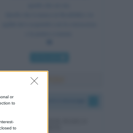
quello che sei ora.
Quello che ti manca in flessibilità e in
agilità devi acquisirlo con la conoscenza
e la pratica costante.
Chi l'ha detto
sonal or
I vostri commenti e messaggi
ection to
MESSAGGI PER MARCO
nterest-
LIORNI
closed to