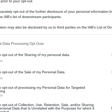
 prior to your opt-out.
LA FINE DELL'APARTHEID
theid in Sudafrica, passa con il 68,7% di Sì.
rately opt-out of the further disclosure of your personal information by
he IAB’s list of downstream participants.
 L'ARTICOLO
partheid
tion may also be disclosed by us to third parties on the IAB’s List of 
 that may further disclose it to other third parties.
 that this website/app uses one or more Google services and may gath
l Data Processing Opt Outs
l'anno 1991
including but not limited to your visit or usage behaviour. You may click 
 to Google and its third-party tags to use your data for below specifi
o opt-out of the Sharing of my personal data.
ogle consent section.
ITIVO ALLA COCAINA
In
Armando Maradona viene trovato positivo alla cocaina.
o opt-out of the Sale of my Personal Data.
LA BIOGRAFIA
In
rmando Maradona
to opt-out of processing my Personal Data for Targeted
ing.
In
l'anno 1981
o opt-out of Collection, Use, Retention, Sale, and/or Sharing
ersonal Data that Is Unrelated with the Purposes for which it
lected.