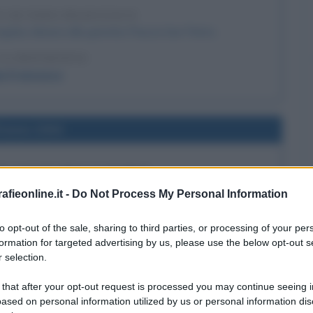
S DI PAPA FRANCESCO
gelus dinanzi alla gremita Piazza San Pietro.
LA BIOGRAFIA
a Francesco
l'anno 2004
IÙ LUNGO DELLA STORIA
ato più lungo della storia, dopo Pietro apostolo e Pio IX.
fieonline.it -
Do Not Process My Personal Information
LA BIOGRAFIA
to opt-out of the sale, sharing to third parties, or processing of your per
ovanni Paolo II
formation for targeted advertising by us, please use the below opt-out s
 selection.
l'anno 1992
 that after your opt-out request is processed you may continue seeing i
ased on personal information utilized by us or personal information dis