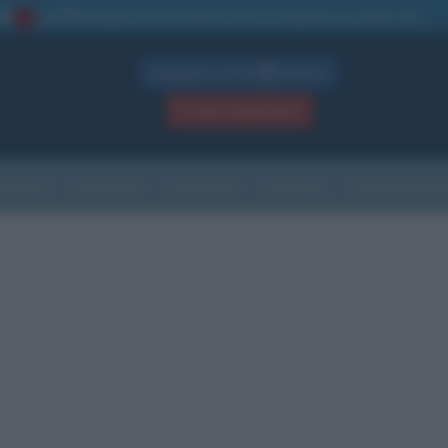
La TUA storia
: perché pubblicare la tua biografia su questo sito
1
Biografie in PDF
GRATIS
ACCEDI / REGISTRATI
Indice
Newsletter
Ricorrenze
Cultura
Che giorno sarà