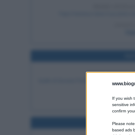
PRIMO ANGELU
Papa Francesco tiene il suo primo An
LEGGI 
Pap
Nel
TERZO PAPATO P
Quello di Giovanni Paolo II diviene il terzo pap
www.biogra
LEGGI 
If you wish 
Papa Gi
sensitive in
confirm your
Nel
Please note
based ads b