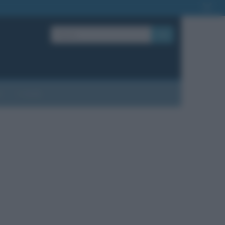
OK
?
Contatti