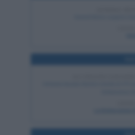
GENERAL MOT
General Motors acquista l'a
LEGGI
Gen
Nel
GLI INGLESI LASCIAN
I britannici lasciano Boston a bordo di 170 nav
Dichiarazione d'
LEGGI
La Dichiarazione d
Nel