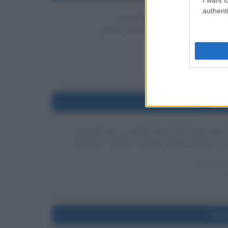
authenti
ARRIVO DEL DALAI LAMA
Tenzin Gyatso, 14º Dalai Lama, fuggit
LEGGI 
Te
Nel
FIRMA DEL TRATTATO DI BRUXE
Benelux, Francia, e Regno Unito firmano il T
LEGGI 
Nel