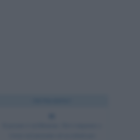
Chi l'ha detto?
Il passato è un'illusione. Devi imparare a
vivere nel presente ed accettarti per