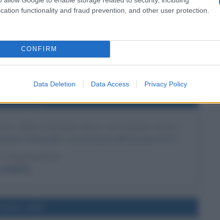
cation functionality and fraud prevention, and other user protection.
 IN INDIA FUGGITO DAL TIBET
o dal Tibet giunge in India dove trova rifugio.
LA BIOGRAFIA
CONFIRM
nzin Gyatso
Data Deletion
Data Access
Privacy Policy
l'anno 1948
LLES, PRECURSORE DELL'ACCORDO NATO
rattato di Bruxelles, un precursore dell'accordo NATO.
LA BIOGRAFIA
La NATO
l'anno 1929