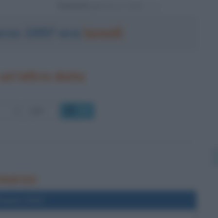
Powered by
arzo 1997 era
lunedì
un'altra data
OK
 marzo
l'anno 2013