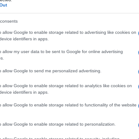
TO DELLA LISTA P2
Out
la lista degli appartenenti alla loggia massonica P2.
consents
LA BIOGRAFIA
Licio Gelli
o allow Google to enable storage related to advertising like cookies on
evice identifiers in apps.
o allow my user data to be sent to Google for online advertising
l'anno 1971
s.
to allow Google to send me personalized advertising.
DI GOLPE DI VALERIO BORGHESE
lpe di Valerio Borghese, il quale, colpito da mandato di
o allow Google to enable storage related to analytics like cookies on
i rifugia in Spagna.
evice identifiers in apps.
LA BIOGRAFIA
o allow Google to enable storage related to functionality of the website
alerio Borghese
o allow Google to enable storage related to personalization.
l'anno 1959
o allow Google to enable storage related to security, including