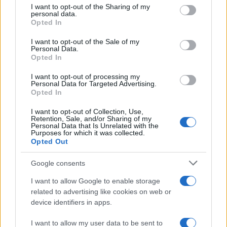
I want to opt-out of the Sharing of my
disclose it to other third parties.
personal data.
Opted In
Please note that this website/app uses one or more Google
RICEVI GLI AGGIORNAMENTI
services and may gather and store information including but
I want to opt-out of the Sale of my
Personal Data.
not limited to your visit or usage behaviour. You may click to
Opted In
grant or deny consent to Google and its third-party tags to
Inserisci la tua migliore e-mail
use your data for below specified purposes in below Google
I want to opt-out of processing my
consent section.
Personal Data for Targeted Advertising.
E-mail
Opted In
OK
I want to opt-out of Collection, Use,
Retention, Sale, and/or Sharing of my
Personal Data that Is Unrelated with the
Purposes for which it was collected.
Opted Out
Google consents
I want to allow Google to enable storage
related to advertising like cookies on web or
device identifiers in apps.
I want to allow my user data to be sent to