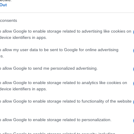
Out
LIA DI PAVIA
cesco I di Francia è sconfitto e preso prigioniero dalle
consents
zie imperiali.
o allow Google to enable storage related to advertising like cookies on
evice identifiers in apps.
LA BIOGRAFIA
sco I di Valois
o allow my user data to be sent to Google for online advertising
s.
to allow Google to send me personalized advertising.
l'anno 0303
o allow Google to enable storage related to analytics like cookies on
CRISTIANI SOTTO GALERIO
evice identifiers in apps.
he dà il via alla persecuzione dei cristiani sotto il suo
o allow Google to enable storage related to functionality of the website
regno.
 L'ARTICOLO
o allow Google to enable storage related to personalization.
ulle persecuzioni
o allow Google to enable storage related to security, including