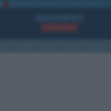
La TUA storia
: perché pubblicare la tua biografia su questo sito
1
Biografie in PDF
GRATIS
ACCEDI / REGISTRATI
Indice
Newsletter
Ricorrenze
Cultura
Che giorno sarà