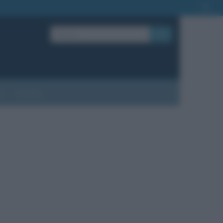
OK
?
Contatti