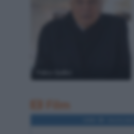
Folco Quilici
Film
2006
Uscita del 