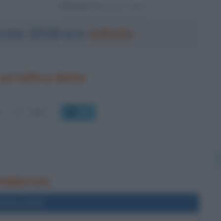
Powered by
braio 2018 era
sabato
un'altra data
OK
 febbraio
l'anno 2022