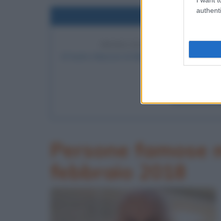
authenti
Nel
PRIMA RAPPRESENTAZIONE
Al teatro Manzoni di Milano va in scena la prima
atti di
LEGGI
Enrico IV di 
Persone famose m
febbraio 2018