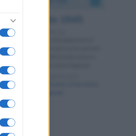
9 agosto 1945
81 ANNI FA
Dopo l'attacco alla città giapponese di
Hiroshima avvenuto tre giorni prima, gli Stati
Uniti sganciano un'altra bomba atomica
radendo al suolo la città di Nagasaki.
LEGGI L'ARTICOLO
Il bombardamento atomico di Hiroshima
e Nagasaki