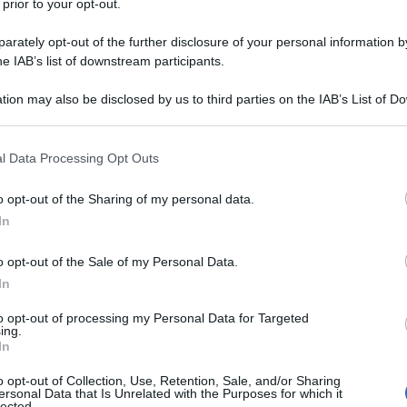
 prior to your opt-out.
ALENDARIO GREGORIANO
rately opt-out of the further disclosure of your personal information by
he IAB’s list of downstream participants.
uncia il calendario gregoriano.
LA BIOGRAFIA
tion may also be disclosed by us to third parties on the IAB’s List of 
Gregorio XIII
 that may further disclose it to other third parties.
 that this website/app uses one or more Google services and may gath
l Data Processing Opt Outs
including but not limited to your visit or usage behaviour. You may click 
l'anno 1530
 to Google and its third-party tags to use your data for below specifi
o opt-out of the Sharing of my personal data.
ogle consent section.
In
IMPERIALE DI CARLO V
o opt-out of the Sale of my Personal Data.
zione imperiale di Carlo V d'Asburgo.
In
LA BIOGRAFIA
to opt-out of processing my Personal Data for Targeted
Carlo V
ing.
In
o opt-out of Collection, Use, Retention, Sale, and/or Sharing
l'anno 1525
ersonal Data that Is Unrelated with the Purposes for which it
lected.