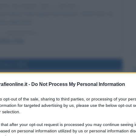
INA DA PARTE DELLA RUSSIA
one militare nella regione del Donbass, dando inizio ad
ione dell'Ucraina.
LA BIOGRAFIA
dimir Putin
l'anno 1981
ZAMENTO TRA CARLO E DIANA
fieonline.it -
Do Not Process My Personal Information
del Principe Carlo del Galles con Lady Diana Spencer.
to opt-out of the sale, sharing to third parties, or processing of your per
LA BIOGRAFIA
formation for targeted advertising by us, please use the below opt-out s
Carlo III
 selection.
 that after your opt-out request is processed you may continue seeing i
ased on personal information utilized by us or personal information dis
l'anno 1582