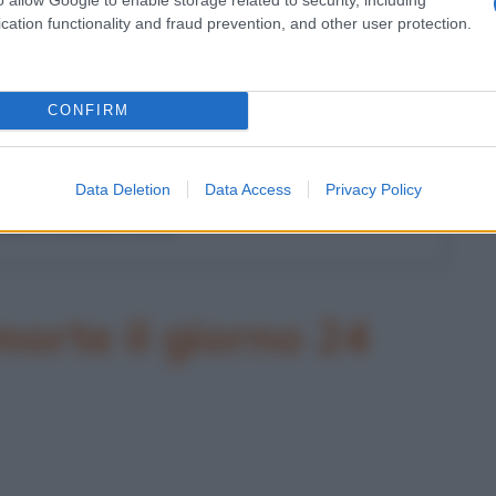
cation functionality and fraud prevention, and other user protection.
l'anno 1922
 DELL'ENRICO IV DI PIRANDELLO
CONFIRM
 rappresentazione dell'opera "Enrico IV", tragedia in tre
 Luigi Pirandello.
Data Deletion
Data Access
Privacy Policy
 L'ARTICOLO
Luigi Pirandello: trama
orte il giorno 24