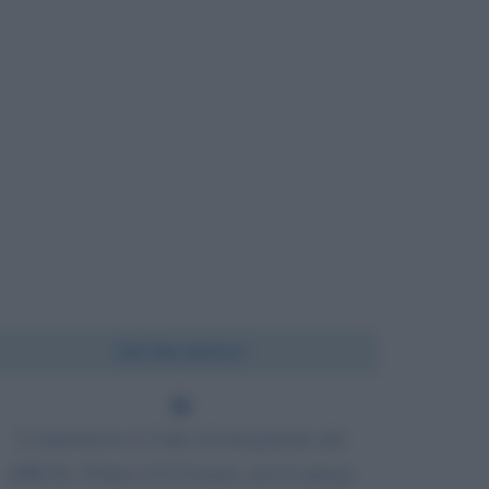
Chi l'ha detto?
L'esperienza è il tipo di insegnante più
difficile. Prima ti fa l'esame, poi ti spiega