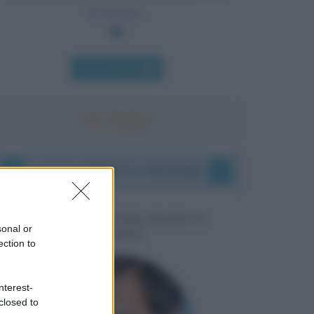
la lezione.
Chi l'ha detto
I vostri commenti e messaggi
MESSAGGI PER MARCO
sonal or
LIORNI
ection to
nterest-
closed to