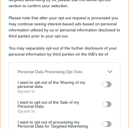
section to confirm your selection.
Scrivi un messaggio
Please note that after your opt-out request is processed you
Commenti Facebook
may continue seeing interest-based ads based on personal
information utilized by us or personal information disclosed to
third parties prior to your opt-out.
You may separately opt-out of the further disclosure of your
personal information by third parties on the IAB’s list of
downstream participants.
Personal Data Processing Opt Outs
This information may also be disclosed by us to third parties
on the IAB’s List of Downstream Participants that may further
I want to opt-out of the Sharing of my
disclose it to other third parties.
personal data.
Opted In
Please note that this website/app uses one or more Google
RICEVI GLI AGGIORNAMENTI
services and may gather and store information including but
I want to opt-out of the Sale of my
Personal Data.
not limited to your visit or usage behaviour. You may click to
Opted In
grant or deny consent to Google and its third-party tags to
Inserisci la tua migliore e-mail
use your data for below specified purposes in below Google
I want to opt-out of processing my
consent section.
Personal Data for Targeted Advertising.