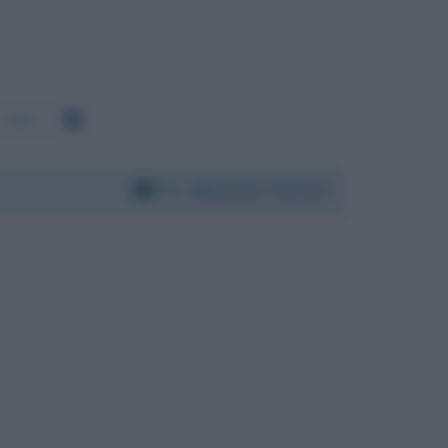
2552
Per:
Massimo Cacciari