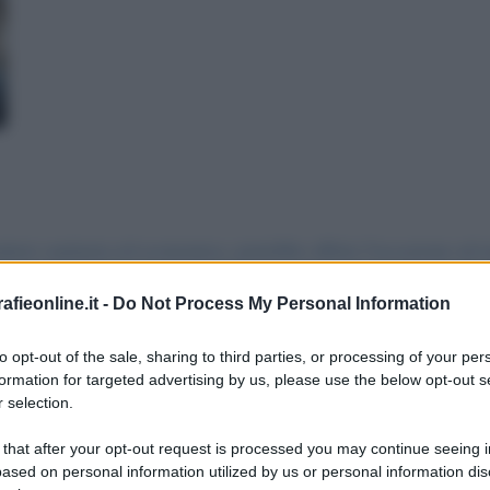
attere sanitaria ed economica, potrebbe offrire l'occasione ad
Svizzera. Questa Europa che è stata concepita e fortemente de
fieonline.it -
Do Not Process My Personal Information
va, tra l'altro, l'unione doganale.
Winston Churcill
che lanci
iero Spinelli che si spendeva per i Trattati dell'Unione Euro
to opt-out of the sale, sharing to third parties, or processing of your per
formation for targeted advertising by us, please use the below opt-out s
 selection.
isé Naìm, Mondadori, 2013.
 that after your opt-out request is processed you may continue seeing i
 l'amicizia sono i tre componenti necessari per la felicità indi
ased on personal information utilized by us or personal information dis