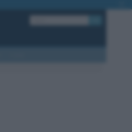
OK
?
Contatti