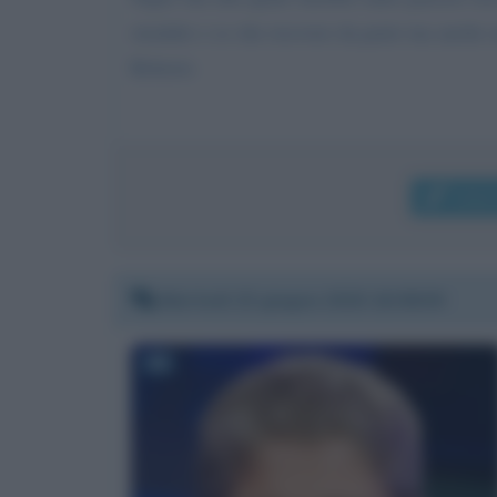
stradale e so che ricevere da parte tua anche u
Roberto
Invia
Martedì 23 giugno 2020 16:08:09