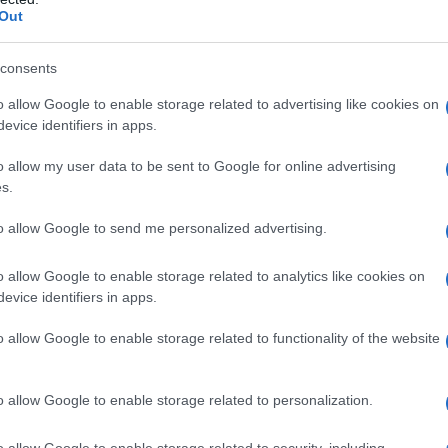
ad "una morale in cui si fondano un ideale di armonia interiore
Out
.
consents
o allow Google to enable storage related to advertising like cookies on
evice identifiers in apps.
to dall'essere umano titolare di una "stupidità infinita" (Eins
zio Ferraris, ed. Il Mulino) e l'handicap che lo caratterizza è s
o allow my user data to be sent to Google for online advertising
s.
to allow Google to send me personalized advertising.
o allow Google to enable storage related to analytics like cookies on
evice identifiers in apps.
o allow Google to enable storage related to functionality of the website
essaggio
La biografia in PDF
Altri commenti per Mas
o allow Google to enable storage related to personalization.
o allow Google to enable storage related to security, including