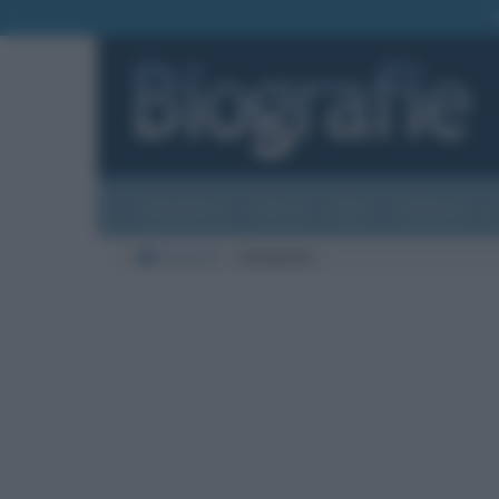
Biografie
Foto
Temi
Categorie
Biografie
Commenti