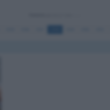
Powered by
2545
2546
2547
2548
2549
2550
2551