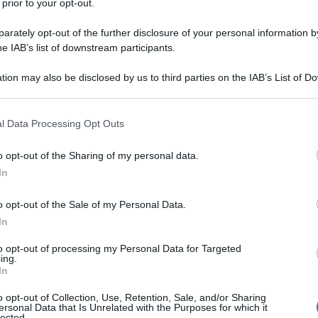
 homini".
 prior to your opt-out.
o tende al potere e anche quando serve tende ad essere padro
rately opt-out of the further disclosure of your personal information by
he IAB’s list of downstream participants.
epara, eventualmente, ad sterminare esseri umani o a vendere 
tion may also be disclosed by us to third parties on the IAB’s List of 
trito tra ricchi e poveri si accentua sempre più. La tecnologi
 that may further disclose it to other third parties.
ale e gratis.
 that this website/app uses one or more Google services and may gath
l Data Processing Opt Outs
including but not limited to your visit or usage behaviour. You may click 
si naturalmente, volente o nolente, come l'acqua nei vasi comuni
 to Google and its third-party tags to use your data for below specifi
o opt-out of the Sharing of my personal data.
i un certo benessere.
ogle consent section.
In
a raccontare favole o notizie trite e/o "ad usum delphini". Agli
o opt-out of the Sale of my Personal Data.
e, scriveva da Pechino che i Cinesi avevano sgozzato il Capo 
In
a, continuerà la sua carriera come Ambasciatore in Africa.
to opt-out of processing my Personal Data for Targeted
he conserveranno ognuno la propria lingua, come i cantoni della
ing.
In
la comunità dovrebbe provare di essere in regola con il fisco. 
o opt-out of Collection, Use, Retention, Sale, and/or Sharing
ersonal Data that Is Unrelated with the Purposes for which it
lected.