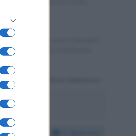
 ed esteriore e la volontà di un costante
tein), nell'ambito della quale "L'imbecillità è
olo, parzialmente, oggetto di riabilitazione.
Da:
Enrico Gambacorta
simo Cacciari
Per:
Renato Zero