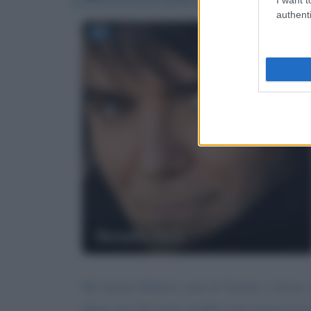
authenti
Renato Zero
Mi chiamo Roberto sono di Taranto e lavoro 
Super fan alla quale farebbe tanto piacere ric