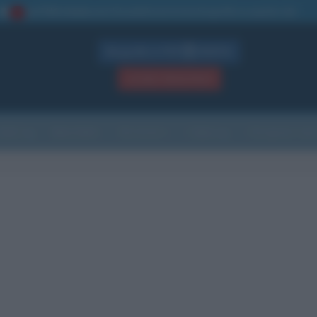
La TUA storia
: perché pubblicare la tua biografia su questo sito
1
Biografie in PDF
GRATIS
ACCEDI / REGISTRATI
Indice
Newsletter
Ricorrenze
Cultura
Che giorno sarà