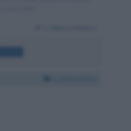
 con tanto affetto.
Da:
Roberto D'Ettorre
enato Zero
Per:
Mario Giordano