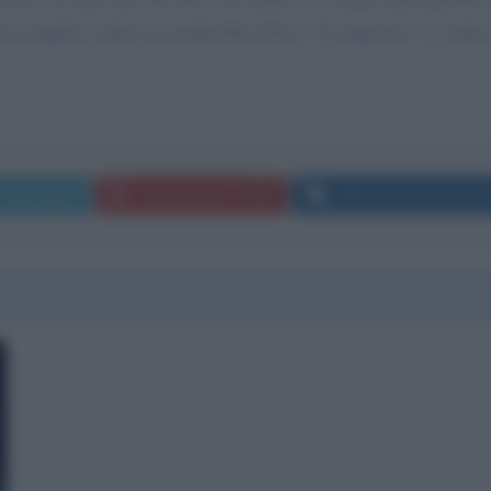
n semplice saluto la renderebbe felice. Ti ringrazio e ti saluto
 messaggio
La biografia in PDF
Altri commenti per R