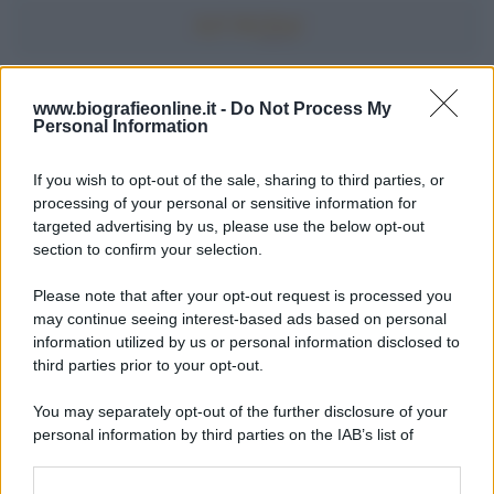
Accadde oggi
www.biografieonline.it -
Do Not Process My
Personal Information
7 agosto 1974
If you wish to opt-out of the sale, sharing to third parties, or
processing of your personal or sensitive information for
52 ANNI FA
targeted advertising by us, please use the below opt-out
Camminando su una fune, Philippe Petit compie la
section to confirm your selection.
sua celebre traversata delle Twin Towers a New
Please note that after your opt-out request is processed you
York.
may continue seeing interest-based ads based on personal
LEGGI LA BIOGRAFIA
information utilized by us or personal information disclosed to
Philippe Petit
third parties prior to your opt-out.
You may separately opt-out of the further disclosure of your
personal information by third parties on the IAB’s list of
downstream participants.