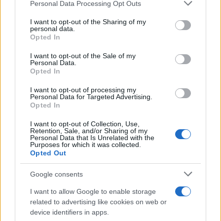
Personal Data Processing Opt Outs
This information may also be disclosed by us to third parties
on the IAB’s List of Downstream Participants that may further
I want to opt-out of the Sharing of my
disclose it to other third parties.
personal data.
Opted In
Please note that this website/app uses one or more Google
RICEVI GLI AGGIORNAMENTI
services and may gather and store information including but
I want to opt-out of the Sale of my
Personal Data.
not limited to your visit or usage behaviour. You may click to
Opted In
grant or deny consent to Google and its third-party tags to
Inserisci la tua migliore e-mail
use your data for below specified purposes in below Google
I want to opt-out of processing my
consent section.
Personal Data for Targeted Advertising.
E-mail
Opted In
OK
I want to opt-out of Collection, Use,
Retention, Sale, and/or Sharing of my
Personal Data that Is Unrelated with the
Purposes for which it was collected.
Opted Out
Google consents
I want to allow Google to enable storage
related to advertising like cookies on web or
device identifiers in apps.