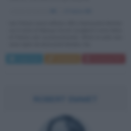
α
Anno di nascita:
385
ω
17 marzo
461
San Patrizio nasce nell'anno 385 a Bannaventa Berniae
con il nome di Maewyn Succat (sceglierà il nome latino
di Patrizio solo successivamente). All'età di sedici anni
viene rapito da alcuni pirati irlandesi, che...
Leggi di più
Commenta
Download PDF
ROBERT EMMET