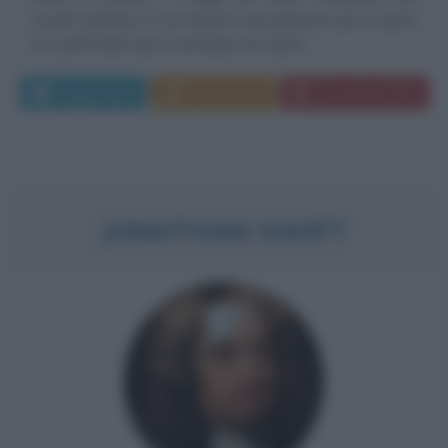
scuola cattolica, in cui rivela la sua passione per lo sport
e in particolare per il camogie uno sport...
Leggi di più
Commenta
Download PDF
JONATHAN SWIFT