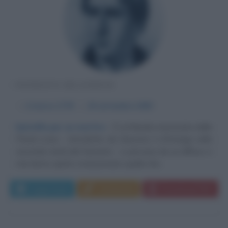
PATRIOTA IRLANDESE
α
4 marzo
1778
ω
20 settembre
1803
Epitaffio per un martire
È un'Irlanda martoriata dalle
Penal Lows - introdotte da Giacomo II d'Orange nella
seconda metà del Seicento - e pervasa da un diffuso e
mai domo spirito rivoluzionario quella che...
Leggi di più
Commenta
Download PDF