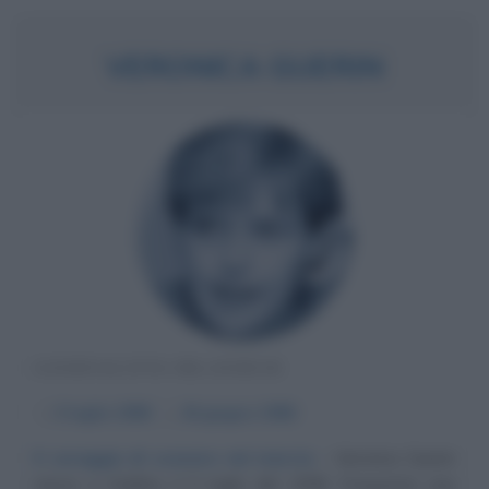
VERONICA GUERIN
GIORNALISTA IRLANDESE
α
5 luglio
1958
ω
26 giugno
1996
Il coraggio di scavare nel marcio
Veronica Guerin
nasce a Dublino il 5 luglio del 1958. Frequenta una