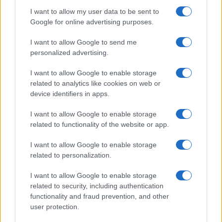
I want to allow my user data to be sent to
Google for online advertising purposes.
I want to allow Google to send me
personalized advertising.
I want to allow Google to enable storage
related to analytics like cookies on web or
Biografie
Approfondimenti
device identifiers in apps.
Biografie di oggi
Mappa del sito
Biografie più visitate
Ricorrenze
I want to allow Google to enable storage
Indice dei nomi
Onomastico
related to functionality of the website or app.
Foto di personaggi famosi
Che giorno era?
Categorie
Che giorno sarà?
I want to allow Google to enable storage
Temi
Cultura
related to personalization.
Servizi
I want to allow Google to enable storage
Pubblica la tua biografia
related to security, including authentication
functionality and fraud prevention, and other
Privacy Policy
user protection.
Cookie Policy
Preferenze Privacy