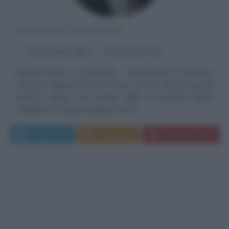
SCRITTORE IRLANDESE
α
30 novembre
1667
ω
19 ottobre
1745
Spirito libero e razionale
Considerato il massimo
scrittore inglese del suo tempo ed uno dei più grandi
scrittori satirici mai esistiti, figlio di genitori inglesi
stabilitisi in Irlanda, Jonathan Swift,...
Leggi di più
Commenta
Download PDF