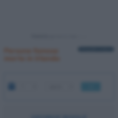
Powered by
Persone famose
5 biografie in elenco
morte in Irlanda
OK
GEORGE BOOLE