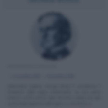
MATEMATICO INGLESE
α
2 novembre
1815
ω
8 dicembre
1864
Matematico inglese, George Boole è considerato il
fondatore della logica matematica. La sua opera
influenzò anche settori della filosofia e diede vita alla
scuola degli algebristi della logica. La vita Nasce a...