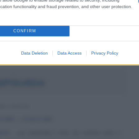
cation functionality and fraud prevention, and other user protection.
il 25 novembre 1915, è passato alla storia come uno dei
i dittatori del Novecento, tristemente celebre per la
CONFIRM
Commenta
Download PDF
Data Deletion
Data Access
Privacy Policy
SEPÚLVEDA
RE CILENO
e
1949
ω
16 aprile
2020
enti
Luis Sepúlveda è stato uno scrittore acuto e