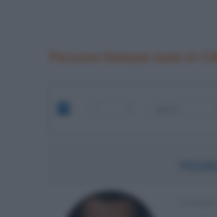
Persone famose nate in Ci
PEDR
ATTORE 