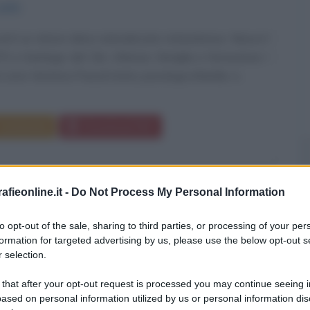
1975
l è un attore cileno naturalizzato statunitense. Nasce il
75 a Santiago del Cile. Infanzia, famiglia e formazione I
i sono Verónica Pascal Ureta, psicologa infantile, e...
Commenta
Download PDF
fieonline.it -
Do Not Process My Personal Information
OR ALLENDE
to opt-out of the sale, sharing to third parties, or processing of your per
formation for targeted advertising by us, please use the below opt-out s
 selection.
NTE CILENO
 that after your opt-out request is processed you may continue seeing i
ased on personal information utilized by us or personal information dis
no
1908
ω
11 settembre
1973