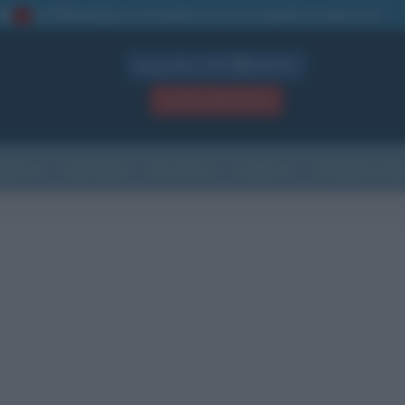
La TUA storia
: perché pubblicare la tua biografia su questo sito
1
Biografie in PDF
GRATIS
ACCEDI / REGISTRATI
Indice
Newsletter
Ricorrenze
Cultura
Che giorno sarà