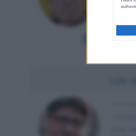
authenti
Valparaiso 
più disuman
barbara...
Leggi di più
LUIS 
SCRITTO
α
4 ottobr
Parole ard