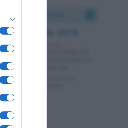
Accadde oggi
7 agosto 1974
52 ANNI FA
Camminando su una fune, Philippe Petit
compie la sua celebre traversata delle Twin
Towers a New York.
LEGGI LA BIOGRAFIA
Philippe Petit