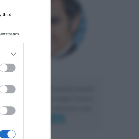
 third
Downstream
er and store
to grant or
ed purposes
Maria
DA:
Caro Liorni perché quando presenti
l'eredità urli sempre troppo? non ho
mai sentito Mike o altri bravi come
lui gridare
Leggi di più