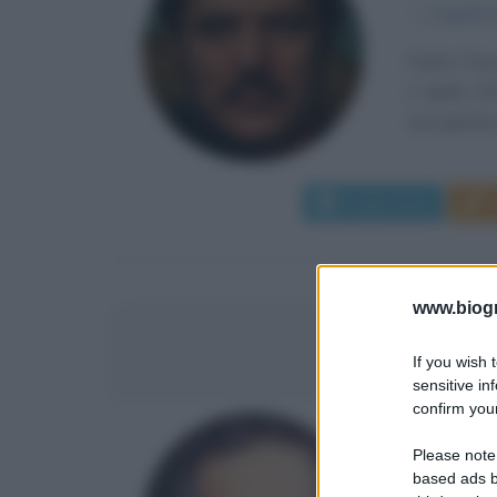
α
2 aprile
Pedro Pasca
2 aprile 19
suoi genitor
Leggi di più
www.biogra
SALVAD
If you wish 
sensitive in
confirm your
PRESIDE
Please note
based ads b
α
26 giug