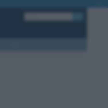
OK
?
Contatti