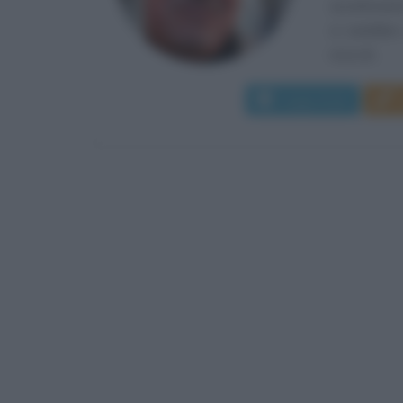
accattivant
si sarebbe 
ricca di...
Leggi di più