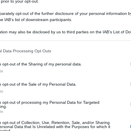
 prior to your opt-out.
 al socialismo
Salvador Allende Gossens nasce a
rately opt-out of the further disclosure of your personal information by
 in Cile, il 26 giugno 1908 da una famiglia benestante.
he IAB’s list of downstream participants.
si laurea in medicina e sin da giovane prende
tion may also be disclosed by us to third parties on the IAB’s List of 
e parte alla...
 that may further disclose it to other third parties.
Commenta
Download PDF
 that this website/app uses one or more Google services and may gath
l Data Processing Opt Outs
including but not limited to your visit or usage behaviour. You may click 
 to Google and its third-party tags to use your data for below specifi
o opt-out of the Sharing of my personal data.
ogle consent section.
In
o opt-out of the Sale of my Personal Data.
O NERUDA
In
to opt-out of processing my Personal Data for Targeted
ing.
ILENO
In
o opt-out of Collection, Use, Retention, Sale, and/or Sharing
1904
ω
23 settembre
1973
ersonal Data that Is Unrelated with the Purposes for which it
lected.