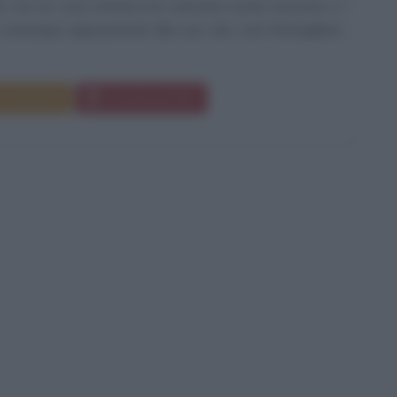
e, ma se i suoi romanzi non avessero avuto successo, ci
comunque appassionati alla sua vita, così frastagliata,
Commenta
Download PDF