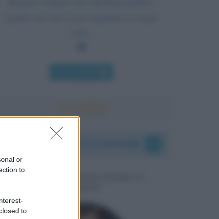
Bisogna sempre dare spontaneamente
quello che non si può impedire ti venga
tolto.
Chi l'ha detto
I vostri commenti e messaggi
sonal or
ection to
MESSAGGI PER MARCO
LIORNI
nterest-
closed to