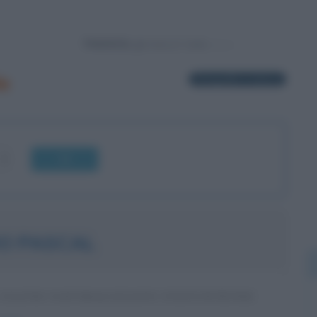
Powered by
le
5 biografie in elenco
OK
O PASCAL
CILENO NATURALIZZATO STATUNITENSE