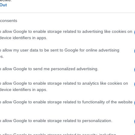
lia delle parole
Nasce il 12 luglio 1904 a Parral (Cile),
Out
o dalla capitale Santiago. Il suo vero nome è Ricardo
talí Reyes Basoalto. Il padre rimane vedovo e nel 1906
consents
o allow Google to enable storage related to advertising like cookies on
evice identifiers in apps.
Commenta
Download PDF
o allow my user data to be sent to Google for online advertising
s.
to allow Google to send me personalized advertising.
o allow Google to enable storage related to analytics like cookies on
O PINOCHET
evice identifiers in apps.
o allow Google to enable storage related to functionality of the website
RE CILENO
o allow Google to enable storage related to personalization.
mbre
1915
ω
10 dicembre
2006
angue
Il Generale Augusto Pinochet Ugarte, nato a
o allow Google to enable storage related to security, including