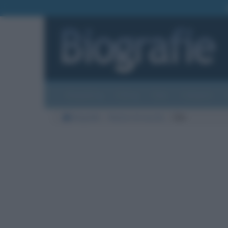
Biografie
Foto
Temi
Categorie
Biografie
Nazioni di nascita
Cile