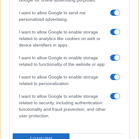
Google for online advertising purposes.
I want to allow Google to send me
personalized advertising.
I want to allow Google to enable storage
related to analytics like cookies on web or
Biografie
Approfondimenti
device identifiers in apps.
Biografie di oggi
Mappa del sito
Biografie più visitate
Ricorrenze
I want to allow Google to enable storage
Indice dei nomi
Onomastico
related to functionality of the website or app.
Foto di personaggi famosi
Che giorno era?
Categorie
Che giorno sarà?
I want to allow Google to enable storage
Temi
Cultura
related to personalization.
Servizi
I want to allow Google to enable storage
Pubblica la tua biografia
related to security, including authentication
functionality and fraud prevention, and other
Privacy Policy
user protection.
Cookie Policy
Preferenze Privacy
Contatti
CONFIRM