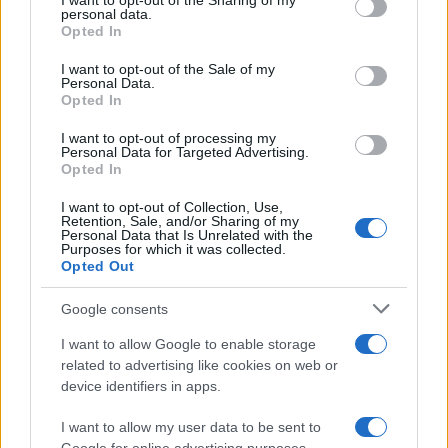
I want to opt-out of the Sharing of my
disclose it to other third parties.
personal data.
Opted In
Please note that this website/app uses one or more Google
RICEVI GLI AGGIORNAMENTI
services and may gather and store information including but
I want to opt-out of the Sale of my
Personal Data.
not limited to your visit or usage behaviour. You may click to
Opted In
grant or deny consent to Google and its third-party tags to
Inserisci la tua migliore e-mail
use your data for below specified purposes in below Google
I want to opt-out of processing my
consent section.
Personal Data for Targeted Advertising.
E-mail
Opted In
OK
I want to opt-out of Collection, Use,
Retention, Sale, and/or Sharing of my
Personal Data that Is Unrelated with the
Purposes for which it was collected.
Opted Out
Google consents
I want to allow Google to enable storage
related to advertising like cookies on web or
device identifiers in apps.
I want to allow my user data to be sent to