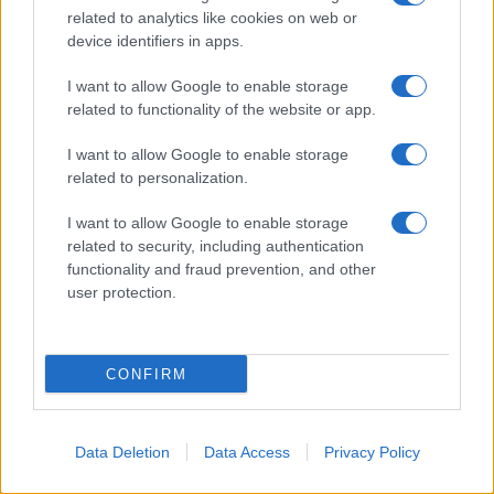
impegna a corrispondere una somma
related to analytics like cookies on web or
device identifiers in apps.
fissa alla famiglia, che finalmente può
I want to allow Google to enable storage
risolvere, in modo definitivo, i propri
related to functionality of the website or app.
problemi economici.
I want to allow Google to enable storage
related to personalization.
Nel 1871 l'Impero francese cede sotto
I want to allow Google to enable storage
related to security, including authentication
i colpi della Prussia di
Bismarck
e la
functionality and fraud prevention, and other
Francia diviene nuovamente
user protection.
repubblicana. Quando i tedeschi
CONFIRM
chiedono il disarmo della Guardia
nazionale (formata da proletari e
Data Deletion
Data Access
Privacy Policy
borghesi radicali), l'insurrezione è