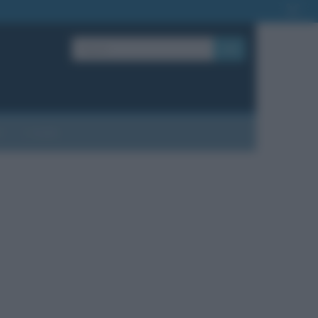
OK
?
Contatti