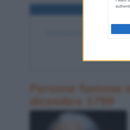
authenti
Nel
L'UOMO RAGG
Roald Amundsen insieme ai componenti dell
raggiun
LEGGI
La Spedizione Amunds
Persone famose m
dicembre 1799