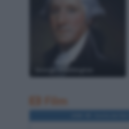
George Washington
Film
1988
Uscita del film