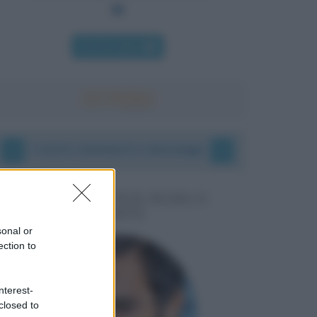
Chi l'ha detto
I vostri commenti e messaggi
MESSAGGI PER MARCO
LIORNI
sonal or
ection to
nterest-
closed to