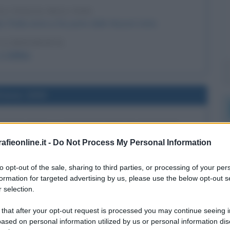
LL'ITALIA NELL'ONU
l'Italia entra a far parte delle Nazioni Unite.
LA BIOGRAFIA
L' O.N.U.
l'anno 1939
ETICA DALLA SOCIETÀ DELLE NAZIONI
ietà delle Nazioni per aver attaccato la Finlandia.
fieonline.it -
Do Not Process My Personal Information
 L'ARTICOLO
to opt-out of the sale, sharing to third parties, or processing of your per
erra d'inverno
formation for targeted advertising by us, please use the below opt-out s
 selection.
l'anno 1900
 that after your opt-out request is processed you may continue seeing i
ased on personal information utilized by us or personal information dis