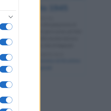
9 agosto 1945
81 ANNI FA
Dopo l'attacco alla città giapponese di
Hiroshima avvenuto tre giorni prima, gli Stati
Uniti sganciano un'altra bomba atomica
radendo al suolo la città di Nagasaki.
LEGGI L'ARTICOLO
Il bombardamento atomico di Hiroshima
e Nagasaki