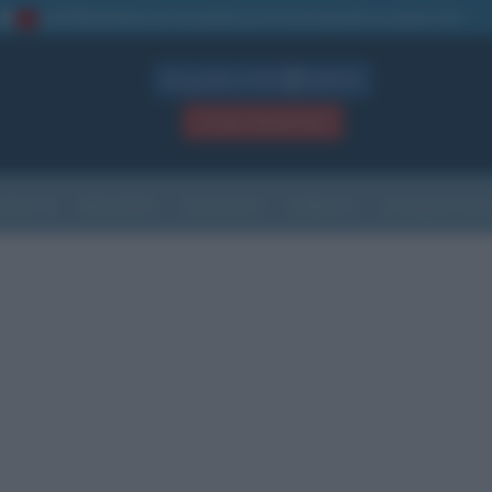
La TUA storia
: perché pubblicare la tua biografia su questo sito
1
Biografie in PDF
GRATIS
ACCEDI / REGISTRATI
Indice
Newsletter
Ricorrenze
Cultura
Che giorno sarà