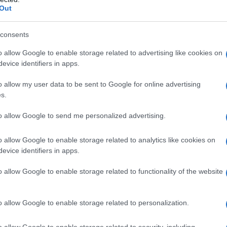
O LONDON CALLING (THE CLASH)
Out
sh). L'album è una pietra miliare della storia del rock sia
sua copertina, basata su una celebre foto scattata da
consents
nnie Smith.
o allow Google to enable storage related to advertising like cookies on
evice identifiers in apps.
 L'ARTICOLO
): la celebre foto di Pennie Smith
o allow my user data to be sent to Google for online advertising
s.
to allow Google to send me personalized advertising.
l'anno 1918
o allow Google to enable storage related to analytics like cookies on
IANNI SCHICCHI" DI PUCCINI
evice identifiers in apps.
nni Schicchi", composta da Giacomo Puccini: l'evento ha
o allow Google to enable storage related to functionality of the website
tan Opera House di New York.
 L'ARTICOLO
o allow Google to enable storage related to personalization.
cchi, storia e trama
o allow Google to enable storage related to security, including