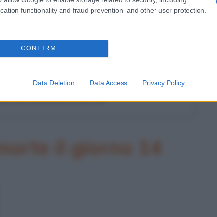
cation functionality and fraud prevention, and other user protection.
l'anno 1911
IUNGE IL POLO SUD
CONFIRM
a spedizione da lui guidata, sono i primi uomini a
gere il Polo Sud.
Data Deletion
Data Access
Privacy Policy
 L'ARTICOLO
en che conquistò il Polo Sud
orte il giorno 14