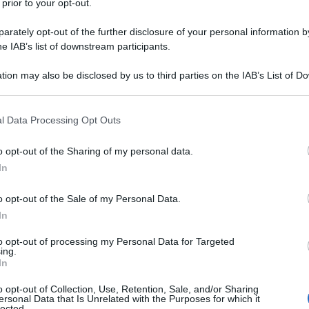
 prior to your opt-out.
ULLA TEORIA QUANTISTICA DI PLANCK
oi studi sulla teoria quantistica.
rately opt-out of the further disclosure of your personal information by
he IAB’s list of downstream participants.
LA BIOGRAFIA
ax Planck
tion may also be disclosed by us to third parties on the IAB’s List of 
 that may further disclose it to other third parties.
 that this website/app uses one or more Google services and may gath
l Data Processing Opt Outs
l'anno 1782
including but not limited to your visit or usage behaviour. You may click 
 to Google and its third-party tags to use your data for below specifi
o opt-out of the Sharing of my personal data.
ogle consent section.
PROTOTIPO DI MONGOLFIERA
In
r fanno il primo volo con il prototipo di mongolfiera.
o opt-out of the Sale of my Personal Data.
 L'ARTICOLO
In
elli Montgolfier
to opt-out of processing my Personal Data for Targeted
ing.
In
l'anno 1979
o opt-out of Collection, Use, Retention, Sale, and/or Sharing
ersonal Data that Is Unrelated with the Purposes for which it
lected.