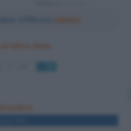
Powered by
embre 1799 era
sabato
un'altra data
OK
 dicembre
l'anno 1955