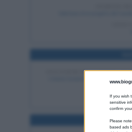
INGRESSO DE
Sulla base di un progetto del Canada, 
LEGGI 
Nel
ESCLUSIONE DELL'UNIONE SOVI
L'Unione Sovietica viene esclusa dalla Soc
www.biogra
LEGGI
If you wish 
La Gu
sensitive in
confirm your
Nel
Please note
based ads b