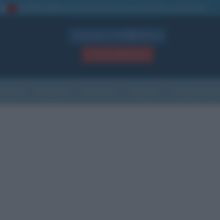
La TUA storia
: perché pubblicare la tua biografia su questo sito
1
Biografie in PDF
GRATIS
ACCEDI / REGISTRATI
Indice
Newsletter
Ricorrenze
Cultura
Che giorno sarà