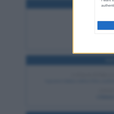
Nel
authenti
PRIMA HARLEY
Viene realizzata la p
LEGGI
Storia del
Nel
L'ITALIA ENTRA A
Il governo italiano ratifica l'Atto costit
LEGGI
L'Unesco,