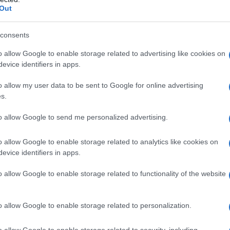
Out
 DI LUIGI TENCO
consents
nco si toglie la vita a Sanremo.
o allow Google to enable storage related to advertising like cookies on
LA BIOGRAFIA
evice identifiers in apps.
uigi Tenco
o allow my user data to be sent to Google for online advertising
s.
l'anno 1962
to allow Google to send me personalized advertising.
FILM 007 - LICENZA DI UCCIDERE
o allow Google to enable storage related to analytics like cookies on
za di uccidere", primo film della saga di James Bond,
evice identifiers in apps.
ry. Il titolo originale è "Dr. No".
o allow Google to enable storage related to functionality of the website
 L'ARTICOLO
- Licenza di uccidere
o allow Google to enable storage related to personalization.
o allow Google to enable storage related to security, including