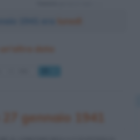
Powered by
nnaio 1941 era
lunedì
un'altra data
OK
o 27 gennaio 1941
UME IL COMANDO DELLA X FLOTTIGLIA