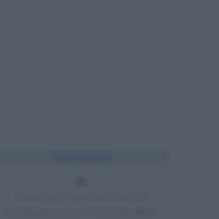
Chi l'ha detto?
Il senso di inferiorità ed il senso di
colpevolezza sono estremamente difficili