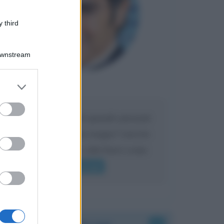
 third
Downstream
er and store
Maria
DA:
to grant or
ed purposes
Caro Liorni perché quando presenti
l'eredità urli sempre troppo? non ho
mai sentito Mike o altri bravi come
lui gridare
Leggi di più
Accadde oggi