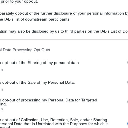
 prior to your opt-out.
rately opt-out of the further disclosure of your personal information by
NE DELL'IPAD APPLE
he IAB’s list of downstream participants.
Pad, tablet prodotto da Apple.
tion may also be disclosed by us to third parties on the IAB’s List of 
 L'ARTICOLO
 that may further disclose it to other third parties.
ria di Apple
 that this website/app uses one or more Google services and may gath
l Data Processing Opt Outs
including but not limited to your visit or usage behaviour. You may click 
 to Google and its third-party tags to use your data for below specifi
l'anno 1967
o opt-out of the Sharing of my personal data.
ogle consent section.
In
DISCO "THE DOORS"
o opt-out of the Sale of my Personal Data.
nimo album del gruppo di Jim Morrison.
In
LA BIOGRAFIA
to opt-out of processing my Personal Data for Targeted
m Morrison
ing.
In
o opt-out of Collection, Use, Retention, Sale, and/or Sharing
ersonal Data that Is Unrelated with the Purposes for which it
l'anno 1967
lected.