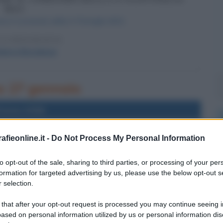
MAS
me il comando della X Flottiglia MAS.
LA BIOGRAFIA
alerio Borghese
rno 27 gennaio
l'anno 0098
fieonline.it -
Do Not Process My Personal Information
A IMPERATORE DI ROMA
l'impero di Traiano.
to opt-out of the sale, sharing to third parties, or processing of your per
LA BIOGRAFIA
formation for targeted advertising by us, please use the below opt-out s
Traiano
 selection.
 that after your opt-out request is processed you may continue seeing i
ased on personal information utilized by us or personal information dis
l'anno 2010