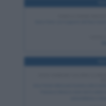
Nel
ENRICO FERMI PROGE
Enrico Fermi, con il supporto del fisico teori
LEGGI 
En
Nel
ENZO FERRARI USA PER LA PRI
R
Enzo Ferrari utilizza per la prima volta il si
Francesco Baracca venne da lui ceduto n
automobilistico e futu