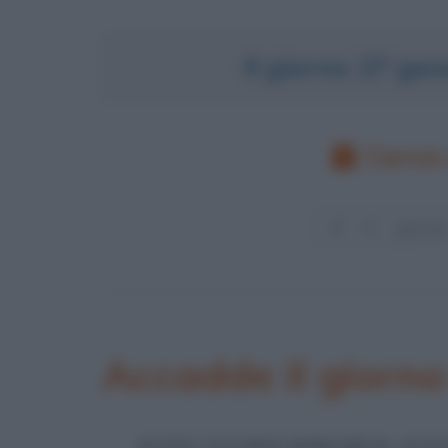
Il giorno 27 ge
Cerca 
Accadde il giorn
JUNIO VALERIO BORGHESE ASS