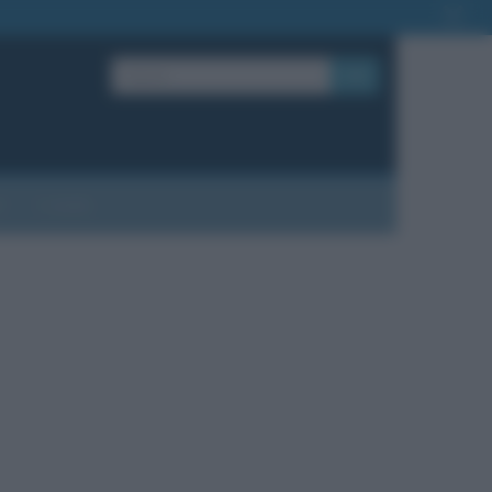
OK
?
Contatti