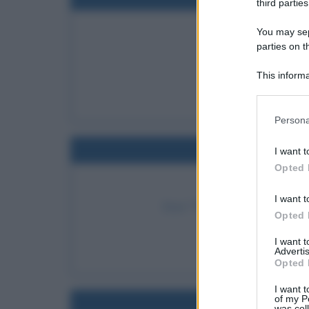
third parties
You may sepa
PRESENTAZIO
parties on t
Viene presentato l'i
This informa
LEGGI
Participants
Sto
Please note
Persona
information 
deny consent
Nel
I want t
in below Go
Opted 
USCITA DEL 
I want t
Esce "The Doors", primo e omo
Opted 
LEGGI 
I want 
Ji
Advertis
Opted 
I want t
of my P
Nel
was col