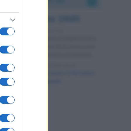
6 agosto 1945
81 ANNI FA
Durante la Seconda guerra mondiale avviene
uno dei più tristi episodi che la storia ricordi:
il bombardamento atomico di Hiroshima.
LEGGI L'ARTICOLO
Il bombardamento atomico di Hiroshima
e Nagasaki