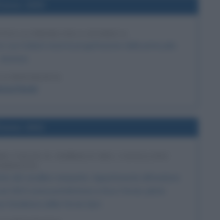
l'anno 1939
TTA LA PRIMA PILA ATOMICA
co Leo Szilard, inizia la progettazione della prima pila
atomica.
LA BIOGRAFIA
rico Fermi
l'anno 1932
MA VOLTA IL SIMBOLO DEL CAVALLINO
AMPANTE
mbolo del cavallino rampante. Appartenente all'aviatore
el 1923 come portafortuna a Enzo Ferrari, pilota
ro fondatore della Ferrari SpA.