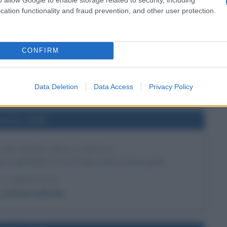
l'anno 1957
cation functionality and fraud prevention, and other user protection.
 DAVIDSON SPORTSTER
rima Harley Davidson Sportster.
CONFIRM
 L'ARTICOLO
la Harley Davidson
Data Deletion
Data Access
Privacy Policy
l'anno 1948
 FAR PARTE DELL'UNESCO
utivo dell'UNESCO, così l'Italia entra a farne parte.
 L'ARTICOLO
 storia e nascita