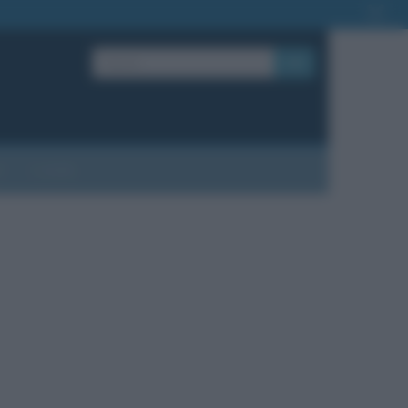
OK
?
Contatti