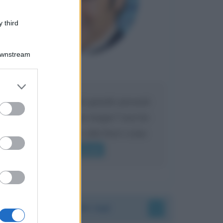
 third
Downstream
Maria
DA:
er and store
to grant or
Caro Liorni perché quando presenti
ed purposes
l'eredità urli sempre troppo? non ho
mai sentito Mike o altri bravi come
lui gridare
Leggi di più
Accadde oggi