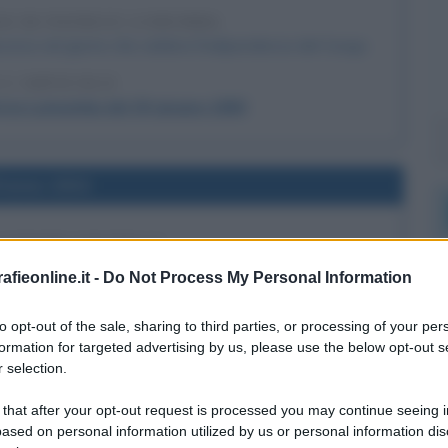
SO DI PATRICE LUMUMBA
corso nel giorno che celebra l'indipendenza del Congo.
 L'ARTICOLO
atrice Lumumba del 30 giugno 1960
l'anno 1934
 LUNGHI COLTELLI
luogo la cosiddetta "Notte dei lunghi coltelli", epurazione
fieonline.it -
Do Not Process My Personal Information
teilung e degli oppositori di Adolf Hitler.
to opt-out of the sale, sharing to third parties, or processing of your per
 L'ARTICOLO
formation for targeted advertising by us, please use the below opt-out s
dei lunghi coltelli
 selection.
 that after your opt-out request is processed you may continue seeing i
ased on personal information utilized by us or personal information dis
l'anno 2005