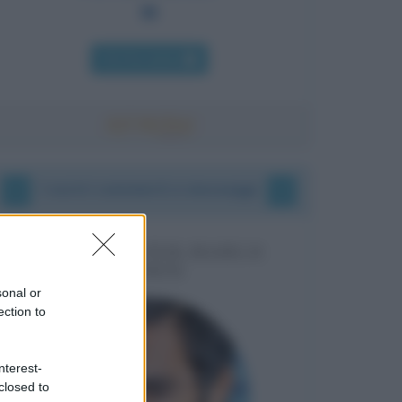
Chi l'ha detto
I vostri commenti e messaggi
MESSAGGI PER MARCO
LIORNI
sonal or
ection to
nterest-
closed to