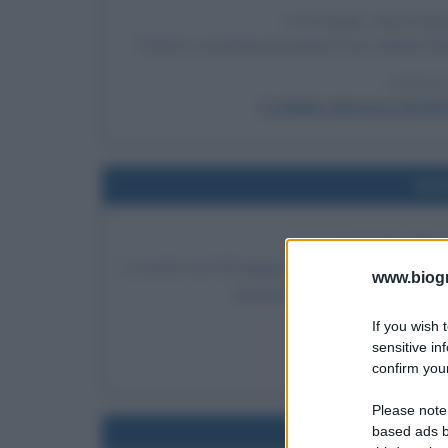
CELEBRE DISCOR
Patrice Lumumba pronuncia il suo celebre dis
LEGGI
Il celebre discorso di P
Nel
NOTTE DEI
La notte tra il 30 giugno ed il 1° luglio 1934 ha 
www.biogra
nazista dei vertici della Sturmab
If you wish 
LEGGI
sensitive in
La Notte 
confirm your
Please note
based ads b
Nel