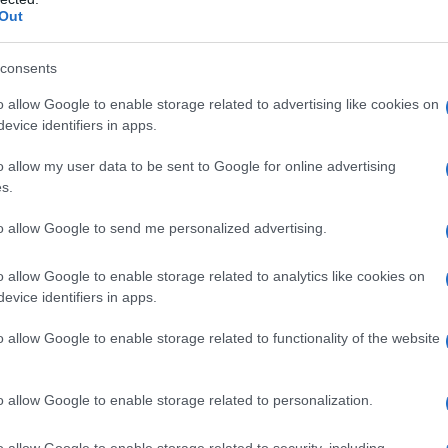
Out
l'anno 1963
consents
TIMO PAPA CON LA TIARA
o allow Google to enable storage related to advertising like cookies on
fice ad essere incoronato con la tiara.
evice identifiers in apps.
LA BIOGRAFIA
o allow my user data to be sent to Google for online advertising
pa Paolo VI
s.
to allow Google to send me personalized advertising.
l'anno 1936
o allow Google to enable storage related to analytics like cookies on
evice identifiers in apps.
EL LIBRO VIA COL VENTO
o allow Google to enable storage related to functionality of the website
"Via col vento", di Margaret Mitchell.
 L'ARTICOLO
o allow Google to enable storage related to personalization.
 di Margaret Mitchell
o allow Google to enable storage related to security, including