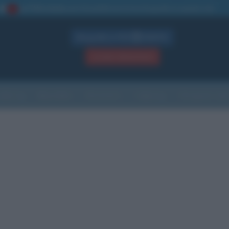
La TUA storia
: perché pubblicare la tua biografia su questo sito
1
Biografie in PDF
GRATIS
ACCEDI / REGISTRATI
Indice
Newsletter
Ricorrenze
Cultura
Che giorno sarà