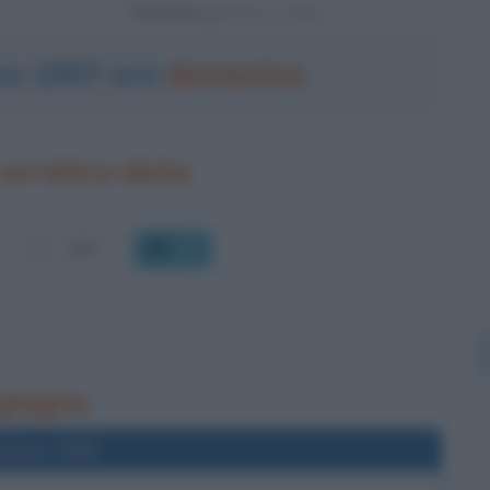
Powered by
gno 1957 era
domenica
un'altra data
OK
 giugno
l'anno 1960