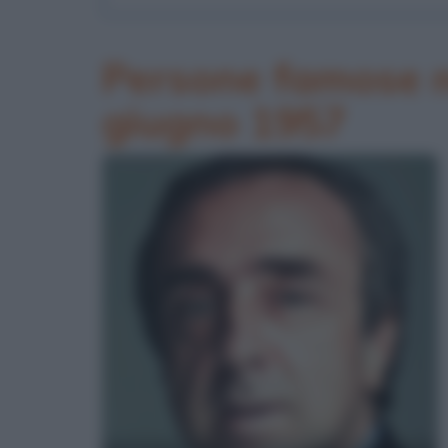
Persone famose na
giugno 1957