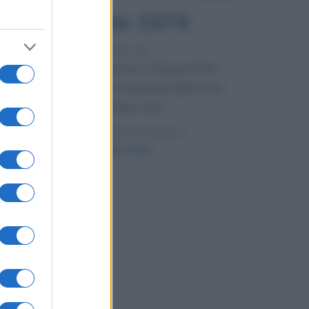
7 agosto 1974
52 ANNI FA
Camminando su una fune, Philippe Petit
compie la sua celebre traversata delle Twin
Towers a New York.
LEGGI LA BIOGRAFIA
Philippe Petit