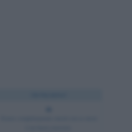
Chi l'ha detto?
Essere completamente onesti con se stessi
è un buon esercizio.