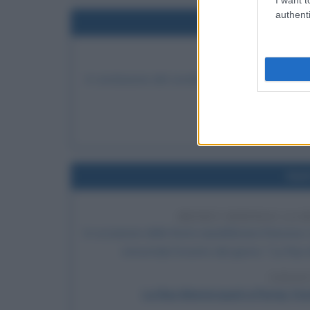
authenti
Nel
IL CONC
A conclusione del concilio di Trento, papa Pio I
LEGGI
Conc
Nel
MONET DIPINGE LA 
In occasione della festa repubblicana francese,
immortala l'evento del giorno: "La Rue 
LEGGI
La Rue Montorgueil a Parigi. Fe