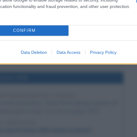
cation functionality and fraud prevention, and other user protection.
l'anno 1564
ILIO DI TRENTO
CONFIRM
V ne approva tutti i decreti con la bolla Benedictus Deus.
 L'ARTICOLO
Data Deletion
Data Access
Privacy Policy
ilio di Trento
l'anno 1878
RUE MONTORGUEIL A PARIGI
 invitato dal governo, Claude Monet dipinge il quadro che
Montorgueil a Parigi. Festa del 30 giugno 1878".
 L'ARTICOLO
sta del 30 giugno 1878 (quadro di Monet)