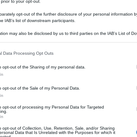
 prior to your opt-out.
VA OBBLIGATORIA IN ITALIA
rately opt-out of the further disclosure of your personal information by
he IAB’s list of downstream participants.
 precedente, si compie l'ultimo giorno di leva obbligatoria
in Italia.
tion may also be disclosed by us to third parties on the IAB’s List of 
 that may further disclose it to other third parties.
 L'ARTICOLO
i sui soldati
 that this website/app uses one or more Google services and may gath
l Data Processing Opt Outs
including but not limited to your visit or usage behaviour. You may click 
 to Google and its third-party tags to use your data for below specifi
o opt-out of the Sharing of my personal data.
ogle consent section.
l'anno 1992
In
o opt-out of the Sale of my Personal Data.
EMBRO DELLA CAMERA DEI LORD
In
 Thatcher diviene membro della camera dei Lord con il
aronessa di Kesteven.
to opt-out of processing my Personal Data for Targeted
ing.
In
LA BIOGRAFIA
ret Thatcher
o opt-out of Collection, Use, Retention, Sale, and/or Sharing
ersonal Data that Is Unrelated with the Purposes for which it
lected.