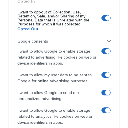
E-mail
Opted In
OK
I want to opt-out of Collection, Use,
Retention, Sale, and/or Sharing of my
Personal Data that Is Unrelated with the
Purposes for which it was collected.
Opted Out
Google consents
I want to allow Google to enable storage
related to advertising like cookies on web or
device identifiers in apps.
I want to allow my user data to be sent to
Google for online advertising purposes.
I want to allow Google to send me
personalized advertising.
I want to allow Google to enable storage
related to analytics like cookies on web or
Biografie
Approfondimenti
device identifiers in apps.
Biografie di oggi
Mappa del sito