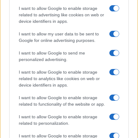
I want to allow Google to enable storage
related to advertising like cookies on web or
device identifiers in apps.
I want to allow my user data to be sent to
Google for online advertising purposes.
I want to allow Google to send me
personalized advertising.
I want to allow Google to enable storage
related to analytics like cookies on web or
Biografie
Approfondimenti
device identifiers in apps.
Biografie di oggi
Mappa del sito
Biografie più visitate
Ricorrenze
I want to allow Google to enable storage
Indice dei nomi
Onomastico
related to functionality of the website or app.
Foto di personaggi famosi
Che giorno era?
Categorie
Che giorno sarà?
I want to allow Google to enable storage
Temi
Cultura
related to personalization.
Servizi
I want to allow Google to enable storage