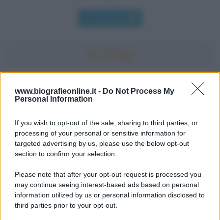
Chi l'ha detto
Accadde oggi
www.biografieonline.it -
Do Not Process My
Personal Information
7 agosto 1974
If you wish to opt-out of the sale, sharing to third parties, or
processing of your personal or sensitive information for
52 ANNI FA
targeted advertising by us, please use the below opt-out
Camminando su una fune, Philippe Petit compie la
section to confirm your selection.
sua celebre traversata delle Twin Towers a New
Please note that after your opt-out request is processed you
York.
may continue seeing interest-based ads based on personal
LEGGI LA BIOGRAFIA
information utilized by us or personal information disclosed to
Philippe Petit
third parties prior to your opt-out.